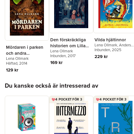
Den förskräckliga
Vilda hjältinnor
Lena Ollmark
,
Anders
historien om Lilla
Mördaren i parken
Westerberg
Inbunden
, 2025
Lena Ollmark
Hon
och andra
Inbunden
, 2017
229 kr
Lena Ollmark
skräckberättelser
169 kr
Häftad
, 2014
129 kr
Hoppa över listan
Du kanske också är intresserad av
4 POCKET FÖR 3
4 POCKET FÖR 3