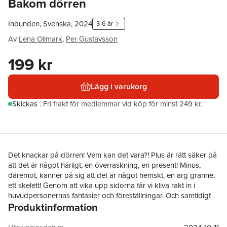
Bakom dörren
Inbunden, Svenska, 2024
3-6 år
Av
Lena Ollmark
,
Per Gustavsson
199 kr
Lägg i varukorg
Skickas
.
Fri frakt för medlemmar vid köp för minst 249 kr.
Det knackar på dörren! Vem kan det vara?! Plus är rätt säker på
att det är något härligt, en överraskning, en present! Minus,
däremot, känner på sig att det är något hemskt, en arg granne,
ett skelett! Genom att vika upp sidorna får vi kliva rakt in i
huvudpersonernas fantasier och föreställningar. Och samtidigt
Produktinformation
ställa oss frågan: Vem tror vi att det är som döljer sig BAKOM
DÖRREN?
En helt speciellt konstruerad bilderbok där sidorna vecklas ut