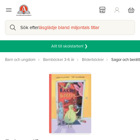
Sök efter
läsglädje bland miljontals titlar
Allt till skolstarten! ❯
Barn och ungdom
Barnböcker 3-6 år
Bilderböcker
Sagor och berätt