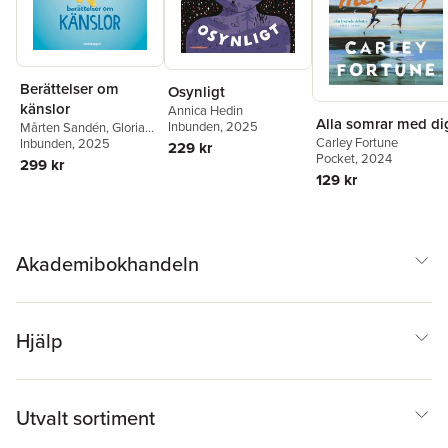
Berättelser om
Osynligt
känslor
Annica Hedin
Alla somrar med di
Inbunden
, 2025
Mårten Sandén
,
Gloria
Carley Fortune
Kisekka-Ndawula
Inbunden
, 2025
,
229 kr
Pocket
, 2024
Annica Hedin
,
Matilda
299 kr
Ruta
129 kr
Akademibokhandeln
Hjälp
Utvalt sortiment