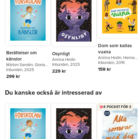
Dom som kallas
vuxna
Berättelser om
Osynligt
Annica Hedin
,
Hanna
känslor
Annica Hedin
Klinthage
Inbunden
, 2019
Inbunden
, 2025
Mårten Sandén
,
Gloria
159 kr
Kisekka-Ndawula
Inbunden
, 2025
,
229 kr
Annica Hedin
,
Matilda
299 kr
Ruta
Hoppa över listan
Du kanske också är intresserad av
4 POCKET FÖR 3