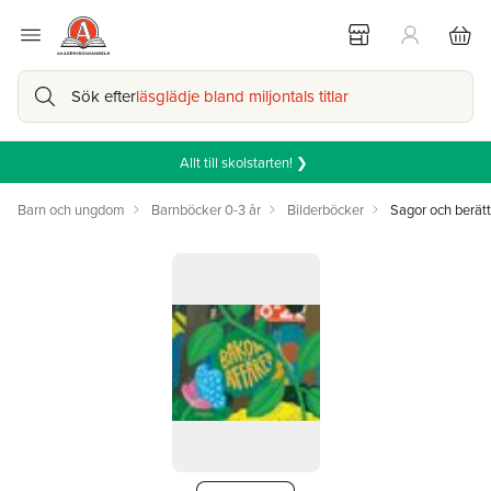
Sök efter
läsglädje bland miljontals titlar
Allt till skolstarten! ❯
Barn och ungdom
Barnböcker 0-3 år
Bilderböcker
Sagor och berätt