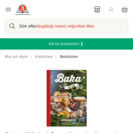
Sök efter
läsglädje bland miljontals titlar
Allt till skolstarten! ❯
Mat och dryck
Kokböcker
Bakböcker