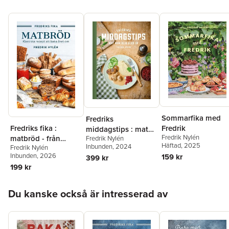
Sommarfika med
Fredriks
Fredriks fika :
Fredrik
middagstips : mat
Fredrik Nylén
matbröd - från
Fredrik Nylén
man blir glad av
Häftad
, 2025
Inbunden
, 2024
Fredrik Nylén
tekakor och
Inbunden
, 2026
159 kr
399 kr
långpannebröd till
199 kr
fröknäcke och
lingonlimpa
Hoppa över listan
Du kanske också är intresserad av