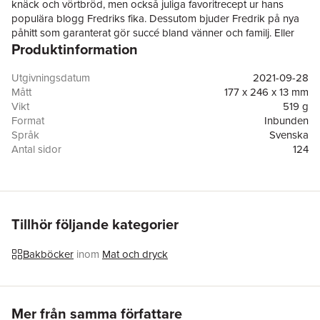
knäck och vörtbröd, men också juliga favoritrecept ur hans
populära blogg Fredriks fika. Dessutom bjuder Fredrik på nya
påhitt som garanterat gör succé bland vänner och familj. Eller
Produktinformation
vad sägs om saffranschurros, en pepparkaksdoftande och
knäckig äppelpaj och en fantastisk marängtårta med apelsin
och granatäpple? Allt bakat med glädje och kärlek, så klart!
Utgivningsdatum
2021-09-28
Mått
177 x 246 x 13 mm
Vikt
519 g
Format
Inbunden
Språk
Svenska
Antal sidor
124
Förlag
Bokförlaget Semic
Medarbetare
Moa Edlund
ISBN
9789155269562
Miljömärkning
FSC
Tillhör följande kategorier
Bakböcker
inom
Mat och dryck
Hoppa över listan
Mer från samma författare