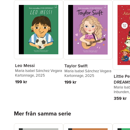
Leo Messi
Taylor Swift
Maria Isabel Sánchez Vegara
Maria Isabel Sánchez Vegara
Kartonnage
, 2025
Kartonnage
, 2025
Little P
199 kr
199 kr
DREAMS
Maria Isa
Calenda
Inbunden
Collecti
359 kr
Hoppa över listan
Mer från samma serie