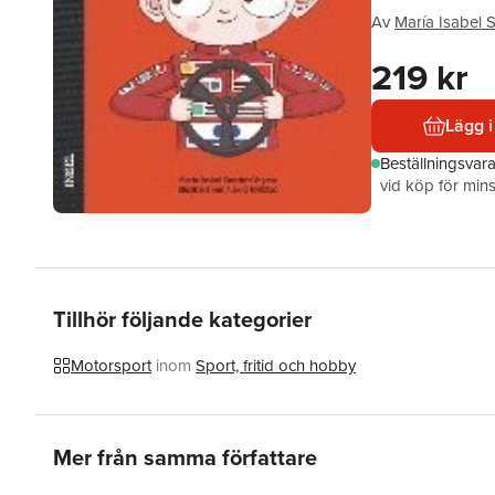
Av
María Isabel 
219 kr
Lägg i
Beställningsvar
vid köp för mins
Tillhör följande kategorier
Motorsport
inom
Sport, fritid och hobby
Hoppa över listan
Mer från samma författare