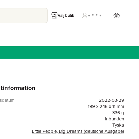
Välj butik
tinformation
gsdatum
2022-03-29
199 x 246 x 11 mm
336 g
Inbunden
Tyska
Little People, Big Dreams (deutsche Ausgabe)
or
32