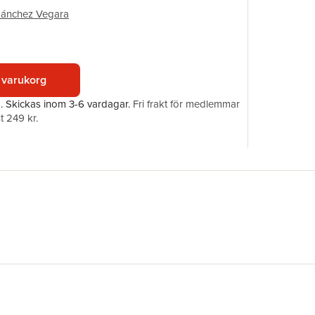
Förlag
Sánchez Vegara
Illustratör
ISBN
Originaltit
Översätta
 varukorg
a.
Skickas
inom 3-6 vardagar
.
Fri frakt för medlemmar
t 249 kr.