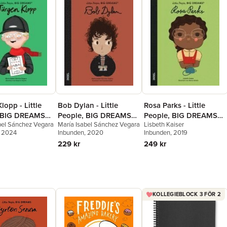
lopp - Little
Bob Dylan - Little
Rosa Parks - Little
, BIG DREAMS
People, BIG DREAMS
People, BIG DREAMS
bel Sánchez Vegara
María Isabel Sánchez Vegara
Lisbeth Kaiser
he Ausgabe)
(Deutsche Ausgabe)
(Deutsche Ausgabe)
, 2024
Inbunden
, 2020
Inbunden
, 2019
229 kr
249 kr
KOLLEGIEBLOCK 3 FÖR 2