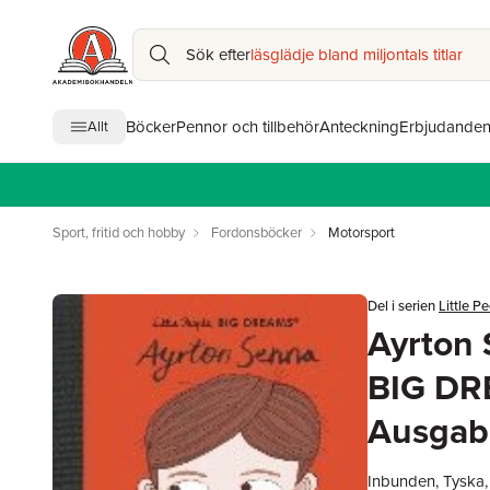
Sök efter
läsglädje bland miljontals titlar
Böcker
Pennor och tillbehör
Anteckning
Erbjudande
Allt
Sport, fritid och hobby
Fordonsböcker
Motorsport
Del i serien
Little 
Ayrton 
BIG DR
Ausgab
Inbunden, Tyska