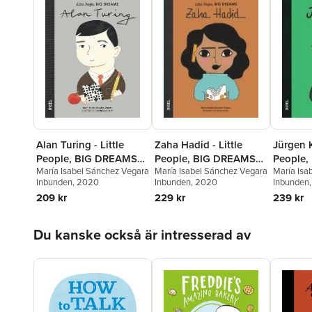
Alan Turing - Little
Zaha Hadid - Little
Jürgen K
People, BIG DREAMS
People, BIG DREAMS
People
María Isabel Sánchez Vegara
María Isabel Sánchez Vegara
María Isa
(Deutsche Ausgabe)
(Deutsche Ausgabe)
(Deutsc
Inbunden
, 2020
Inbunden
, 2020
Inbunden
209 kr
229 kr
239 kr
Hoppa över listan
Du kanske också är intresserad av