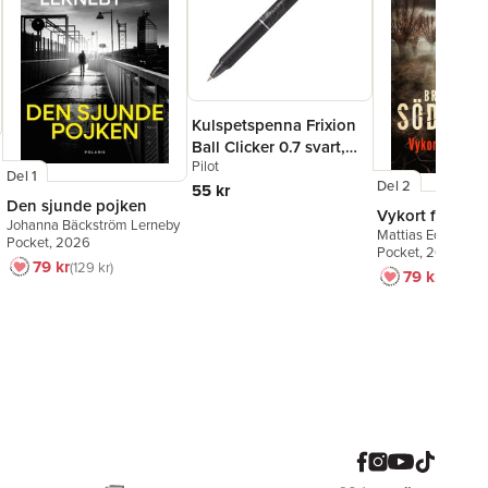
Kulspetspenna Frixion
Ball Clicker 0.7 svart,
Pilot
raderbar
Del 1
Del 2
55 kr
Den sjunde pojken
Vykort från en
Johanna Bäckström Lerneby
Mattias Edvardss
Pocket
, 2026
Pocket
, 2026
79 kr
129 kr
79 kr
129 kr