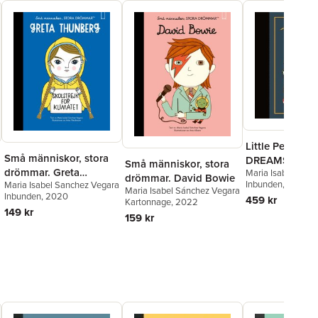
Little People, 
Små människor, stora
DREAMS: Trea
Små människor, stora
drömmar. Greta
Maria Isabel Sanc
drömmar. David Bowie
Vegara
Inbunden
,
Lisbeth K
, 2021
Maria Isabel Sanchez Vegara
Thunberg
Maria Isabel Sánchez Vegara
Inbunden
, 2020
459 kr
Kartonnage
, 2022
149 kr
159 kr