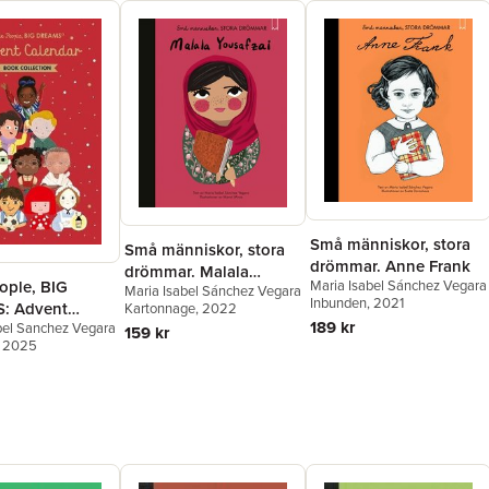
Små människor, stora
Små människor, stora
drömmar. Anne Frank
drömmar. Malala
eople, BIG
Maria Isabel Sánchez Vegara
Maria Isabel Sánchez Vegara
Yousafzai
Inbunden
, 2021
: Advent
Kartonnage
, 2022
189 kr
bel Sanchez Vegara
r Book
159 kr
, 2025
on