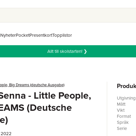
n
Nyheter
Pocket
Presentkort
Topplistor
Allt till skolstarten! ❯
Produk
People, Big Dreams (deutsche Ausgabe)
Senna - Little People,
Utgivnin
EAMS (Deutsche
Mått
Vikt
e)
Format
Språk
Serie
, 2022
Antal sid