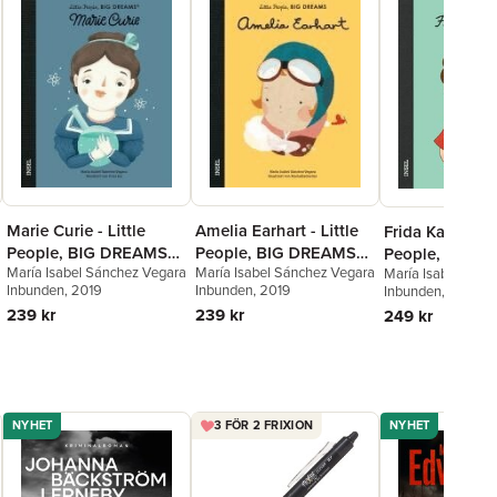
Marie Curie - Little
Amelia Earhart - Little
Frida Kahlo - Li
People, BIG DREAMS
People, BIG DREAMS
People, BIG 
María Isabel Sánchez Vegara
María Isabel Sánchez Vegara
María Isabel Sánc
(Deutsche Ausgabe)
(Deutsche Ausgabe)
(Deutsche Aus
Inbunden
, 2019
Inbunden
, 2019
Inbunden
, 2019
239 kr
239 kr
249 kr
NYHET
3 FÖR 2 FRIXION
NYHET