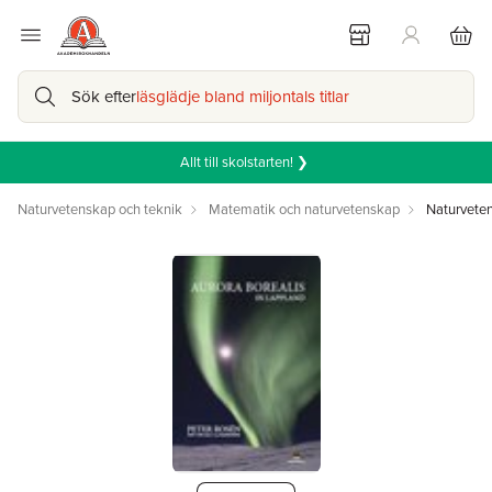
Sök efter
läsglädje bland miljontals titlar
Allt till skolstarten! ❯
Naturvetenskap och teknik
Matematik och naturvetenskap
Naturvete