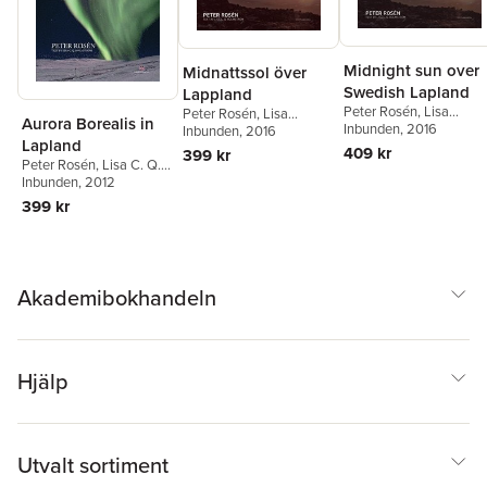
Midnight sun over
Midnattssol över
Swedish Lapland
Lappland
Peter Rosén
,
Lisa
Peter Rosén
,
Lisa
Aurora Borealis in
Holmström
Inbunden
, 2016
Holmström
Inbunden
, 2016
Lapland
409 kr
399 kr
Peter Rosén
,
Lisa C. Q.
Holmström
Inbunden
, 2012
399 kr
Akademibokhandeln
Hjälp
Utvalt sortiment