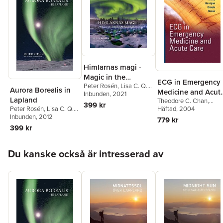
Himlarnas magi -
Magic in the
ECG in Emergency
Peter Rosén
,
Lisa C. Q.
Lapland Sky
Aurora Borealis in
Medicine and Acut
Holmström
Inbunden
, 2021
Lapland
Theodore C. Chan
,
Care
399 kr
Peter Rosén
,
Lisa C. Q.
William J. Brady
Häftad
, 2004
,
Richar
Holmström
Inbunden
, 2012
A. Harrigan
,
Joseph P.
779 kr
Ornato
,
Peter Rosen
399 kr
Hoppa över listan
Du kanske också är intresserad av