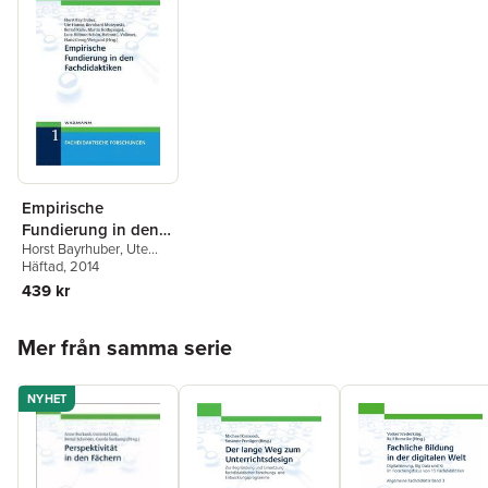
Empirische
Fundierung in den
Horst Bayrhuber
,
Ute
Fachdidaktiken
Harms
Häftad
,
, 2014
Bernhard
Muszynski
439 kr
Hoppa över listan
Mer från samma serie
NYHET