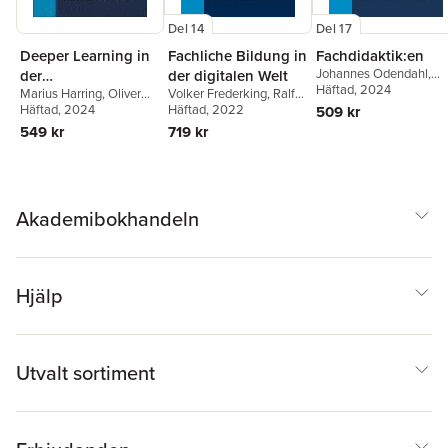
Del 14
Del 17
Deeper Learning in
Fachliche Bildung in
Fachdidaktik:en
Johannes Odendahl
,
der
der digitalen Welt
Caroline Bader
Häftad
, 2024
Marius Harring
,
Oliver
Volker Frederking
,
Ralf
Lehrkräftebildung
Meyer
Häftad
,
, 2024
Valerie Krupp
Romeike
Häftad
, 2022
509 kr
Deeper Learning in
549 kr
719 kr
Teacher Education
Akademibokhandeln
Hjälp
Utvalt sortiment