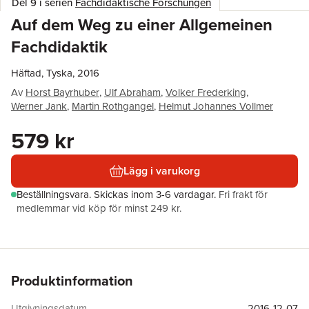
Del 9 i serien
Fachdidaktische Forschungen
Auf dem Weg zu einer Allgemeinen
Fachdidaktik
Häftad, Tyska, 2016
Av
Horst Bayrhuber
,
Ulf Abraham
,
Volker Frederking
,
Werner Jank
,
Martin Rothgangel
,
Helmut Johannes Vollmer
579 kr
Lägg i varukorg
Beställningsvara.
Skickas
inom 3-6 vardagar
.
Fri frakt för
medlemmar vid köp för minst 249 kr.
Produktinformation
Utgivningsdatum
2016-12-07