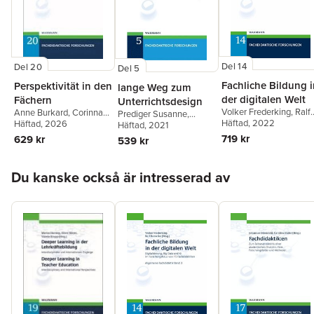
Del 14
Del 20
Del 5
Fachliche Bildung 
Perspektivität in den
lange Weg zum
der digitalen Welt
Fächern
Unterrichtsdesign
Volker Frederking
,
Ralf
Anne Burkard
,
Corinna
Prediger Susanne
,
Romeike
Häftad
, 2022
Link
Häftad
,
Bernd Schröder
, 2026
,
Komorek Michael
Häftad
, 2021
Carola Surkamp
719 kr
629 kr
539 kr
Hoppa över listan
Du kanske också är intresserad av