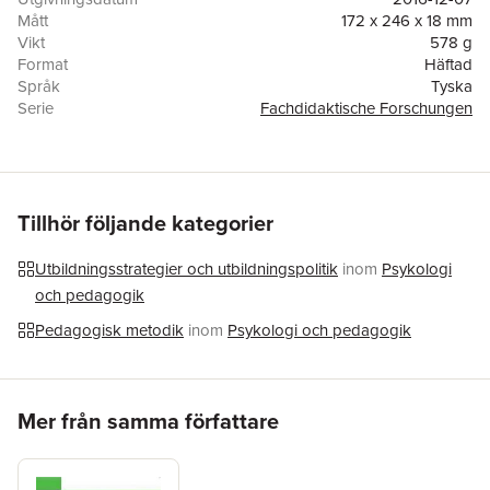
Mått
172 x 246 x 18 mm
Vikt
578 g
Format
Häftad
Språk
Tyska
Serie
Fachdidaktische Forschungen
Antal sidor
299
Förlag
Waxmann Verlag
ISBN
9783830935322
Tillhör följande kategorier
Utbildningsstrategier och utbildningspolitik
inom
Psykologi
och pedagogik
Pedagogisk metodik
inom
Psykologi och pedagogik
Hoppa över listan
Mer från samma författare