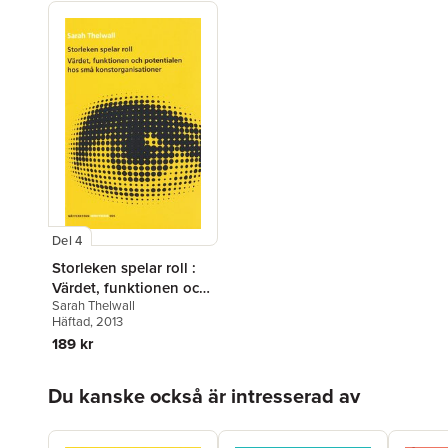
Del 4
Storleken spelar roll :
Värdet, funktionen och
Sarah Thelwall
potentialen hos små
Häftad
, 2013
konstorganisationer
189 kr
Hoppa över listan
Du kanske också är intresserad av