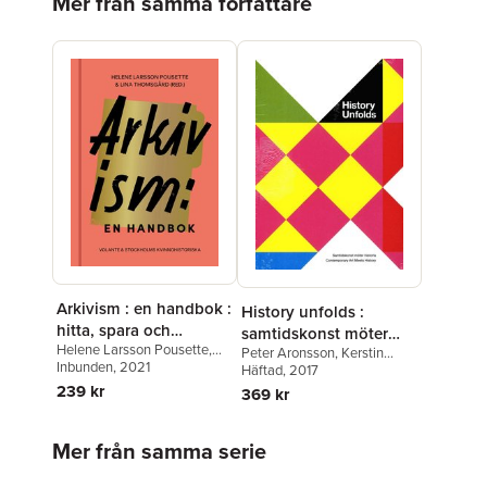
Mer från samma författare
Arkivism : en handbok :
History unfolds :
hitta, spara och
samtidskonst möter
Helene Larsson Pousette
,
organisera för
Peter Aronsson
,
Kerstin
historia / contemporary
Lina Thomsgård
Inbunden
, 2021
,
Mia Skott
,
Cassel
Häftad
,
, 2017
Maria Jansén
,
framtidens
art meets history
Marie Steinrund
,
Lisa
Helene Larsson Pousette
,
239 kr
369 kr
historieskrivning
Qviberg
Pia Laskar
,
Claudia Lindén
,
Jonas M. Nordin
,
Sophie
Hoppa över listan
Nyman
,
Hans Ruin
,
Fredrik
Mer från samma serie
Svanberg
,
Jeff Werner