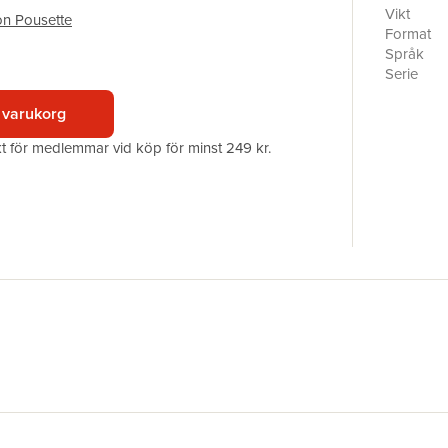
valts till
Vikt
on Pousette
ställde u
Format
på dagsak
Språk
Pousette.
Serie
Pousette
Antal sid
reflektera
 varukorg
Upplaga
rådande n
Förlag
akt för medlemmar vid köp för minst 249 kr.
dokumente
ISBN
museum, d
slutresul
som förena
som produ
Riksantik
Serbien.
Kvinnohis
ambassad