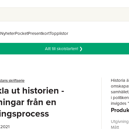
n
Nyheter
Pocket
Presentkort
Topplistor
Allt till skolstarten! ❯
Historia ä
tans skriftserie
omskapas,
la ut historien -
samhället.
i politik
ingar från en
invigdes 
Produk
museet i 
ningsprocess
flyktings
Utställni
Utgivnin
mitt unde
 2021
Mått