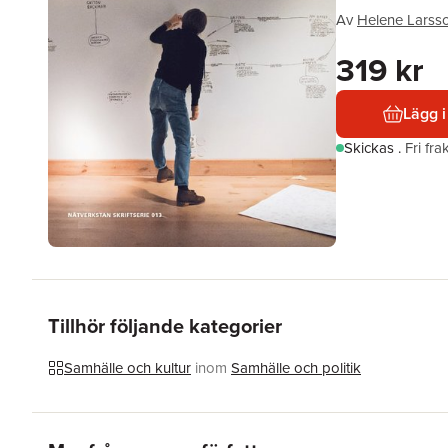
Av
Helene Larss
319 kr
Lägg i
Skickas
.
Fri fr
Tillhör följande kategorier
Samhälle och kultur
inom
Samhälle och politik
Hoppa över listan