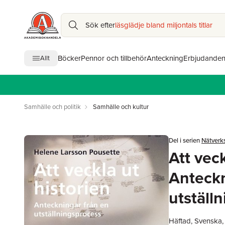
Sök efter
läsglädje bland miljontals titlar
Böcker
Pennor och tillbehör
Anteckning
Erbjudande
Allt
Samhälle och politik
Samhälle och kultur
Del i serien
Nätverks
Att veck
Anteckn
utställ
Häftad, Svenska,