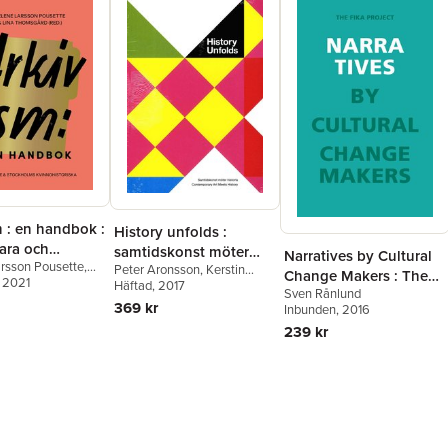
 : en handbok :
History unfolds :
para och
samtidskonst möter
Narratives by Cultural
rsson Pousette
,
ra för
Peter Aronsson
,
Kerstin
historia / contemporary
Change Makers : The
msgård
, 2021
,
Mia Skott
,
Cassel
Häftad
,
, 2017
Maria Jansén
,
ens
art meets history
Sven Rånlund
Fika project
inrund
,
Lisa
Helene Larsson Pousette
,
369 kr
skrivning
Inbunden
, 2016
Pia Laskar
,
Claudia Lindén
,
239 kr
Jonas M. Nordin
,
Sophie
Nyman
,
Hans Ruin
,
Fredrik
Svanberg
,
Jeff Werner