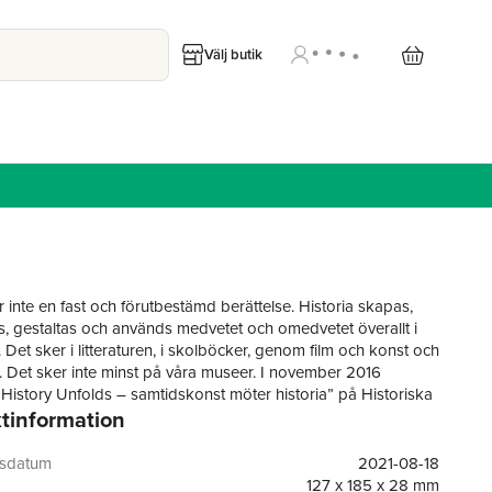
Välj butik
r inte en fast och förutbestämd berättelse. Historia skapas,
 gestaltas och används medvetet och omedvetet överallt i
 Det sker i litteraturen, i skolböcker, genom film och konst och
en. Det sker inte minst på våra museer. I november 2016
”History Unfolds – samtidskonst möter historia” på Historiska
tinformation
Stockholm. Utställningen kom till under två turbulenta år med
trömmar, terrordåd och förändrad migrationspolitik.
ngen invigdes samtidigt som en statlig museiutredning pågick,
gsdatum
2021-08-18
r en hätsk museidebatt och strax efter det att Donald Trump
127 x 185 x 28 mm