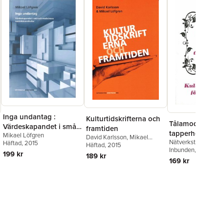
Inga undantag :
Kulturtidskrifterna och
Tålamod, tajmi
Värdeskapandet i små
framtiden
tapperhet -
Mikael Löfgren
och medelstora
David Karlsson
,
Mikael
Nätverkstan
Kulturverkstans
Häftad
, 2015
Löfgren
Häftad
, 2015
samtidskonsthallar
Inbunden
, 2009
10 år
199 kr
189 kr
169 kr