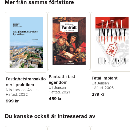
Mer från samma författare
Panträtt i fast
Fatal Implant
Fastighetstransaktio
egendom
Ulf Jensen
ner i praktiken
Ulf Jensen
Häftad
, 2006
Nils Larsson
,
Assur
Häftad
, 2021
279 kr
Badur
Häftad
,
, 2022
Ulf Jensen
,
Stieg
459 kr
Synnergren
999 kr
Hoppa över listan
Du kanske också är intresserad av