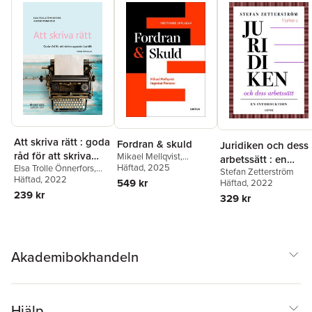
Att skriva rätt : goda
Fordran & skuld
Juridiken och dess
råd för att skriva
Mikael Mellqvist
,
arbetssätt : en
Ingemar Persson
Häftad
, 2025
Elsa Trolle Önnerfors
,
uppsats i juridik
Stefan Zetterström
introduktion
Henrik Wenander
Häftad
, 2022
549 kr
Häftad
, 2022
239 kr
329 kr
Akademibokhandeln
Hjälp