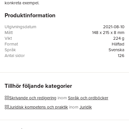
konkreta exempel.
Produktinformation
Boken används på juristlinjen och på andra utbildningar där
juridiska ämnen ingår. Den är också en handbok för dem som
yrkesmässigt använder det juridiska språket.
Utgivningsdatum
2021-08-10
Mått
148 x 215 x 8 mm
Vikt
224 g
Format
Häftad
Språk
Svenska
Antal sidor
126
Upplaga
7
Förlag
Iustus
ISBN
9789177371625
Tillhör följande kategorier
Skrivande och redigering
inom
Språk och ordböcker
Juridisk kompetens och praktik
inom
Juridik
Hoppa över listan