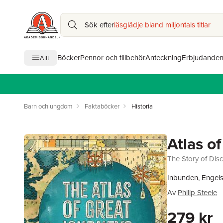
Sök efter
läsglädje bland miljontals titlar
Böcker
Pennor och tillbehör
Anteckning
Erbjudande
Allt
Barn och ungdom
Faktaböcker
Historia
Atlas o
The Story of Dis
Inbunden, Engel
Av
Philip Steele
279 kr