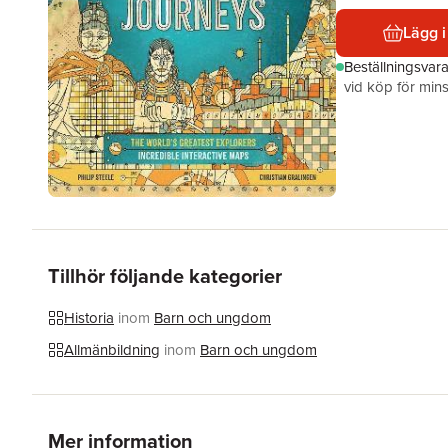
Lägg i
Beställningsvar
vid köp för mins
Tillhör följande kategorier
Historia
inom
Barn och ungdom
Allmänbildning
inom
Barn och ungdom
Mer information