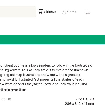
Välj butik
 of Great Journeys allows readers to follow in the footsteps of
daring adventurers as they set out to explore the unknown.
g original map illustrations show the world's greatest
and lavishly illustrated fact pages tell the stories of each
n – what dangers they faced, how long they travelled, and
tinformation
. As well as amazing illustrated maps and stories, this book
que Augmented Reality component that magically brings these
to life. Use your tablet or phone on each map spread to trace
gsdatum
2020-10-29
s they took and read about every stage of their journeys.
266 x 342 x 14 mm