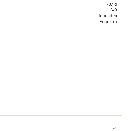
737 g
6-9
Inbunden
Engelska
6-9
or
48
Hachette Children's Group
Christian Gralingen
9781783125104