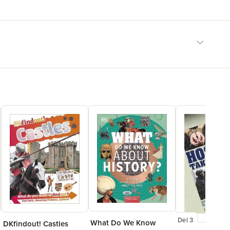
Del 3
What Do We Know
DKfindout! Castles