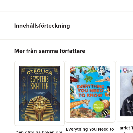
Innehållsförteckning
Hoppa över listan
Mer från samma författare
Harriet
Everything You Need to
Den otroliga boken om