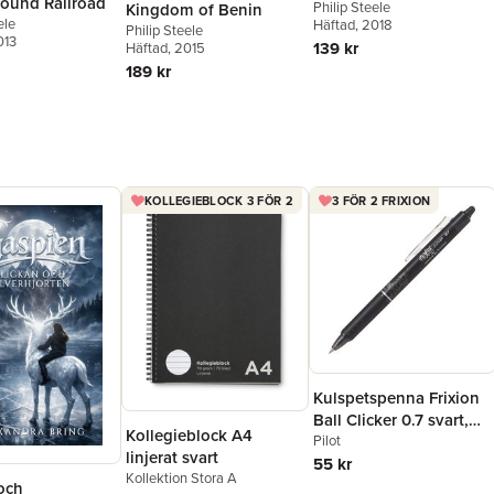
ound Railroad
Philip Steele
Kingdom of Benin
ele
Häftad
, 2018
Philip Steele
013
139 kr
Häftad
, 2015
189 kr
KOLLEGIEBLOCK 3 FÖR 2
3 FÖR 2 FRIXION
Kulspetspenna Frixion
Ball Clicker 0.7 svart,
Kollegieblock A4
raderbar
Pilot
linjerat svart
55 kr
Kollektion Stora A
och