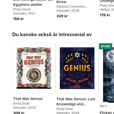
Undergr
Know
Egyptens skatter
Philip Ste
Deborah Chancellor
,
Philip Steele
Häftad
, 2
Deborah Murrell
Inbunden
, 2026
,
Philip
Inbunden
, 2021
179 kr
Steele
,
Barbara Taylor
329 kr
159 kr
Hoppa över listan
Du kanske också är intresserad av
NYHET
That Was Genius
That Was Genius: Lost
Emily Dodd
Knowledge and
Del 1
Inbunden
, 2026
Incredible Inventions
Emily Dodd
Flickan 
309 kr
Inbunden
, 2026