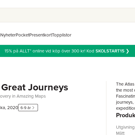
n
Nyheter
Pocket
Presentkort
Topplistor
15% på ALLT* online vid köp över 300 kr! Kod
SKOLSTART15
❯
f Great Journeys
The Atlas
the most 
covery in Amazing Maps
Fascinatin
journeys, 
ska, 2020
6-9 år
expeditio
Produk
much more
has a uni
journeys 
Utgivnin
the route
Mått