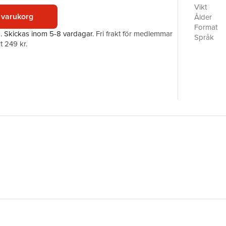
Vikt
 varukorg
Ålder
Format
a.
Skickas
inom 5-8 vardagar
.
Fri frakt för medlemmar
Språk
t 249 kr.
Läsålder
Antal sid
Förlag
Illustratör
ISBN