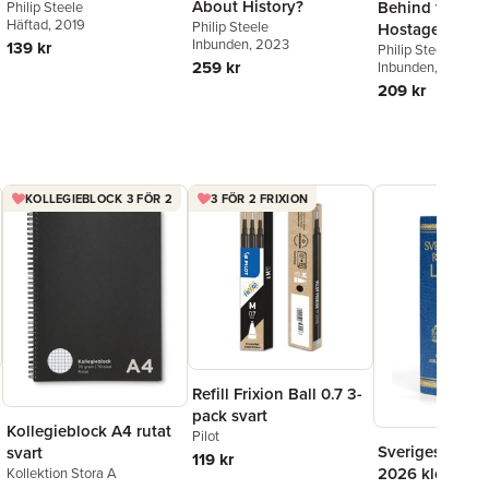
About History?
Behind the Ne
Philip Steele
Häftad
, 2019
Philip Steele
Hostage Taker
Inbunden
, 2023
139 kr
Philip Steele
259 kr
Inbunden
, 2014
209 kr
KOLLEGIEBLOCK 3 FÖR 2
3 FÖR 2 FRIXION
Refill Frixion Ball 0.7 3-
pack svart
Kollegieblock A4 rutat
Pilot
Sveriges Rikes
svart
119 kr
2026 klotband
Kollektion Stora A