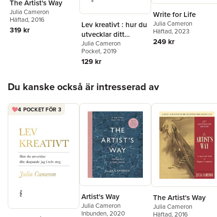
The Artist's Way
Julia Cameron
Write for Life
Häftad
, 2016
Julia Cameron
Lev kreativt : hur du
319 kr
Häftad
, 2023
utvecklar ditt
249 kr
skapande jag i tolv
Julia Cameron
Pocket
, 2019
steg
129 kr
Hoppa över listan
Du kanske också är intresserad av
4 POCKET FÖR 3
Artist's Way
The Artist's Way
Julia Cameron
Julia Cameron
Inbunden
, 2020
Häftad
, 2016