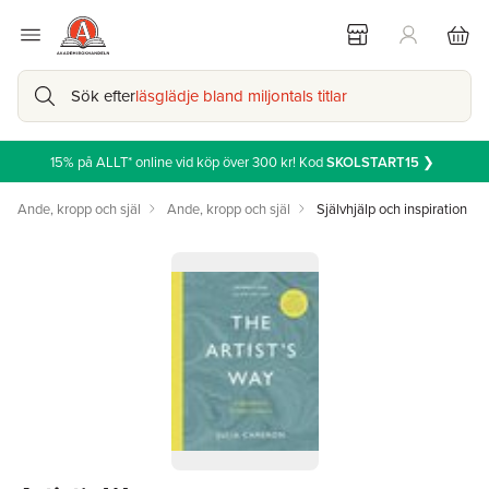
Sök efter
läsglädje bland miljontals titlar
15% på ALLT* online vid köp över 300 kr! Kod
SKOLSTART15
❯
Ande, kropp och själ
Ande, kropp och själ
Självhjälp och inspiration