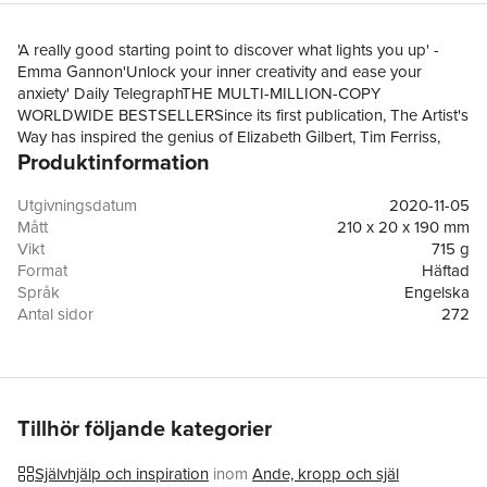
'A really good starting point to discover what lights you up' -
Emma Gannon'Unlock your inner creativity and ease your
anxiety' Daily TelegraphTHE MULTI-MILLION-COPY
WORLDWIDE BESTSELLERSince its first publication, The Artist's
Way has inspired the genius of Elizabeth Gilbert, Tim Ferriss,
Produktinformation
Reese Witherspoon, Kerry Washington and millions of readers to
embark on a creative journey and find a deeper connection to
process and purpose. Julia Cameron guides readers in
Utgivningsdatum
2020-11-05
uncovering problems and pressure points that may be
Mått
210 x 20 x 190 mm
restricting their creative flow and offers techniques to open up
Vikt
715 g
opportunities for growth and self-discovery.A revolutionary
Format
Häftad
programme for personal renewal, The Artist's Way will help get
Språk
Engelska
you back on track, rediscover your passions, and take the steps
Antal sidor
272
you need to change your life.'Each time I've learned something
Förlag
Profile Books Ltd
important and surprising about myself and my work ... Without
ISBN
9781788164290
The Artist's Way, there would have been no Eat, Pray, Love' -
Elizabeth Gilbert
Tillhör följande kategorier
Självhjälp och inspiration
inom
Ande, kropp och själ