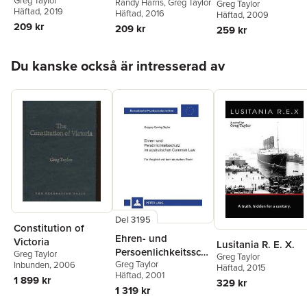
Greg Taylor
Wonders Culture
Randy Harris
,
Greg Taylor
the Book of John
Greg Taylor
Symbol
Häftad
, 2019
Häftad
, 2016
Häftad
, 2009
209 kr
209 kr
259 kr
Hoppa över listan
Du kanske också är intresserad av
Del 3195
Constitution of
Ehren- und
Victoria
Lusitania R. E. X.
Persoenlichkeitssch
Greg Taylor
Greg Taylor
Greg Taylor
Inbunden
, 2006
utz im australischen
Häftad
, 2015
Häftad
, 2001
Common Law
1 899 kr
329 kr
1 319 kr