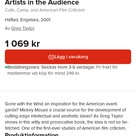
Artists in the Audience
Cults, Camp, and American Film Criticism
Häftad, Engelska, 2001
Av
Greg Taylor
1 069 kr
Lägg i varukorg
Beställningsvara.
Skickas
inom 3-6 vardagar
.
Fri frakt för
medlemmar vid köp för minst 249 kr.
Gone with the Wind an inspiration for the American avant-
garde? Mickey Mouse a crucial source for the development of
cutting-edge intellectual and aesthetic ideas? As Greg Taylor
shows in this witty and provocative book, the idea is not so far-
fetched. One of the first-ever studies of American film criticism,
Produktinformation
Artists in the Audience shows that film critics, beginning in the