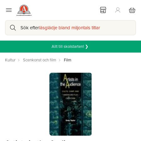
Sök efter
läsglädje bland miljontals titlar
Allt till skolstarten! ❯
Kultur
Scenkonst och film
Film