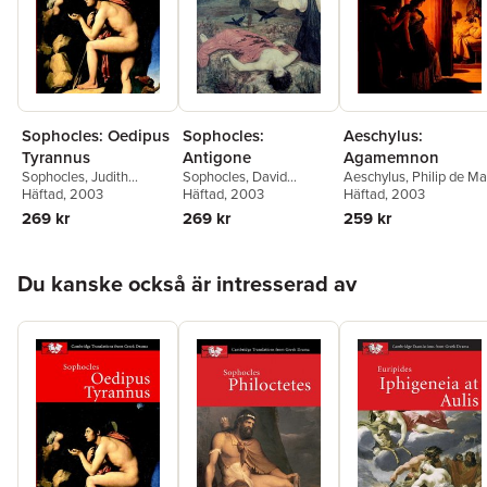
Sophocles: Oedipus
Aeschylus:
Sophocles:
Tyrannus
Agamemnon
Antigone
Sophocles
,
Judith
Aeschylus
,
Philip de M
Sophocles
,
David
Affleck
Häftad
, 2003
,
Ian McAuslan
Häftad
, 2003
Franklin
Häftad
, 2003
,
John Harrison
269 kr
259 kr
269 kr
Hoppa över listan
Du kanske också är intresserad av