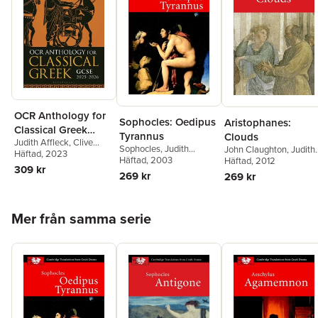
OCR Anthology for
Sophocles: Oedipus
Aristophanes:
Classical Greek
Tyrannus
Clouds
Judith Affleck
,
Clive
GCSE 2025-2026
Sophocles
,
Judith
John Claughton
,
Judith
Letchford
Häftad
, 2023
Affleck
Häftad
, 2003
,
Ian McAuslan
Affleck
Häftad
, 2012
309 kr
269 kr
269 kr
Hoppa över listan
Mer från samma serie