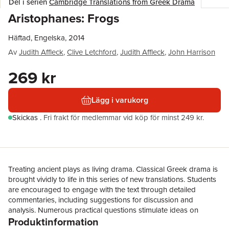
Del i serien
Cambridge Translations from Greek Drama
Aristophanes: Frogs
Häftad, Engelska, 2014
Av
Judith Affleck
,
Clive Letchford
,
Judith Affleck
,
John Harrison
269 kr
Lägg i varukorg
Skickas
.
Fri frakt för medlemmar vid köp för minst 249 kr.
Treating ancient plays as living drama. Classical Greek drama is
brought vividly to life in this series of new translations. Students
are encouraged to engage with the text through detailed
commentaries, including suggestions for discussion and
analysis. Numerous practical questions stimulate ideas on
Produktinformation
staging and encourage students to explore the play's dramatic