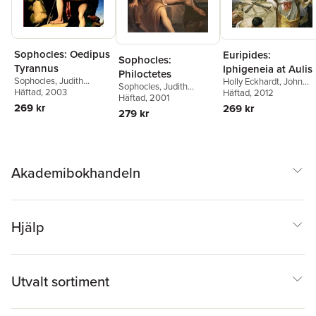
Sophocles: Oedipus
Euripides:
Sophocles:
Tyrannus
Iphigeneia at Aulis
Philoctetes
Sophocles
,
Judith
Holly Eckhardt
,
John
Sophocles
,
Judith
Affleck
Häftad
, 2003
,
Ian McAuslan
Harrison
Häftad
, 2012
Affleck
Häftad
, 2001
269 kr
269 kr
279 kr
Akademibokhandeln
Hjälp
Utvalt sortiment