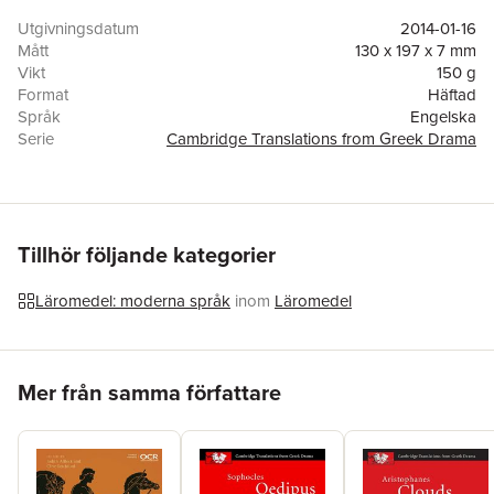
qualities. Frogs is suitable for students of Classical Civilisation
and Drama. Features include a full synopsis of the play,
Utgivningsdatum
2014-01-16
commentary alongside translation for easy reference and a
Mått
130 x 197 x 7 mm
comprehensive introduction to the Greek Theatre. Frogs is
Vikt
150 g
aimed at A-level and undergraduate students in the UK, and
Format
Häftad
college students in North America.
Språk
Engelska
Serie
Cambridge Translations from Greek Drama
Antal sidor
127
Förlag
Cambridge University Press
ISBN
9780521172578
Tillhör följande kategorier
Läromedel: moderna språk
inom
Läromedel
Hoppa över listan
Mer från samma författare