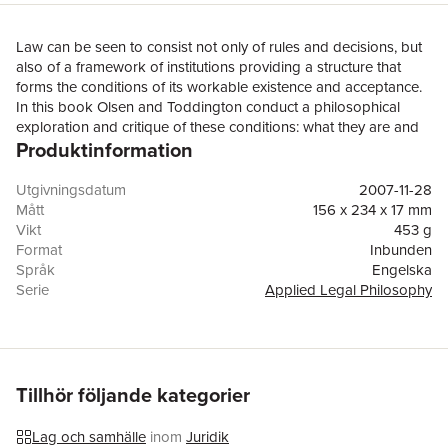
Law can be seen to consist not only of rules and decisions, but
also of a framework of institutions providing a structure that
forms the conditions of its workable existence and acceptance.
In this book Olsen and Toddington conduct a philosophical
exploration and critique of these conditions: what they are and
Produktinformation
how they shape our understanding of what constitutes a legal
system and the role of justice within it.
Utgivningsdatum
2007-11-28
Mått
156 x 234 x 17 mm
Vikt
453 g
Format
Inbunden
Språk
Engelska
Serie
Applied Legal Philosophy
Antal sidor
226
Förlag
Taylor & Francis Ltd
ISBN
9780754672340
Tillhör följande kategorier
Lag och samhälle
inom
Juridik