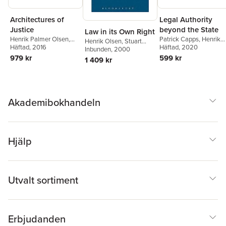
Architectures of
Legal Authority
Justice
beyond the State
Law in its Own Right
Henrik Palmer Olsen
,
Patrick Capps
,
Henrik
Henrik Olsen
,
Stuart
Stuart Toddington
Häftad
, 2016
Palmer Olsen
Häftad
, 2020
Toddington
Inbunden
, 2000
,
John
979 kr
Gardner
599 kr
1 409 kr
Akademibokhandeln
Hjälp
Utvalt sortiment
Erbjudanden