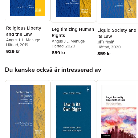
Religious Liberty
Legitimizing Human
Liquid Society and
and the Law
Rights
Its Law
Angus J. L. Menuge
Angus J.L. Menuge
Jiří Přibáň
Häftad
, 2019
Häftad
, 2020
Häftad
, 2020
929 kr
859 kr
859 kr
Hoppa över listan
Du kanske också är intresserad av