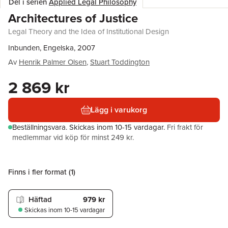
Del i serien
Applied Legal Philosophy
Architectures of Justice
Legal Theory and the Idea of Institutional Design
Inbunden, Engelska, 2007
Av
Henrik Palmer Olsen
,
Stuart Toddington
2 869 kr
Lägg i varukorg
Beställningsvara.
Skickas
inom 10-15 vardagar
.
Fri frakt för
medlemmar vid köp för minst 249 kr.
Finns i fler format (
1
)
Häftad
979 kr
Skickas
inom 10-15 vardagar