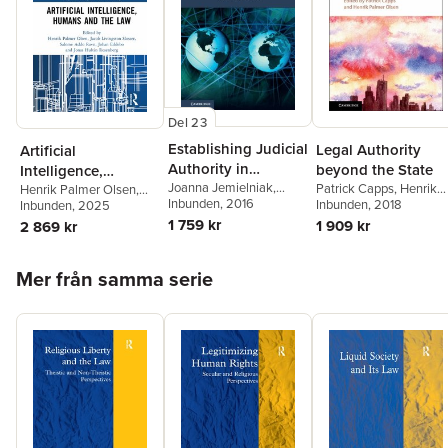
Del 23
Establishing Judicial
Legal Authority
Artificial
Authority in
beyond the State
Intelligence,
International
Joanna Jemielniak
,
Patrick Capps
,
Henrik
Humans and the
Henrik Palmer Olsen
,
Laura Nielsen
Inbunden
, 2016
,
Henrik
Palmer Olsen
Inbunden
, 2018
Jacob Livingston Slosser
Inbunden
, 2025
,
Economic Law
Law
Palmer Olsen
Salome Addo Ravn
,
1 759 kr
1 909 kr
2 869 kr
Johan Eddebo
,
Jonas
Hultin Rosenberg
Hoppa över listan
Mer från samma serie