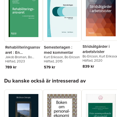
lämplig som kurslitteratur i arbetsrättsliga utbildningar på
akademisk nivå.
Stridsåtgärder i
Rehabiliteringsansv
Semesterlagen :
arbetstvister
aret : En
med kommentar
Bo Ericson
,
Kurt Eriksso
Jakob Broman
,
Bo
Kurt Eriksson
,
Bo Ericson
arbetsrättslig
Häftad
, 2020
Ericson
Häftad
, 2023
,
Carolina Öhrn
Häftad
, 2015
handbok
839 kr
789 kr
579 kr
Hoppa över listan
Du kanske också är intresserad av