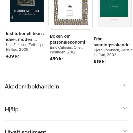
Institutionell teori :
Boken om
Från
idéer, moden,
personalekonomi
sanningssökande
Ulla Eriksson-Zetterquist
förändring
Bino Catasús
,
Olle
Häftad
, 2009
Björn Rombach
,
Kerstin
till styrmedel -
Högberg
Inbunden
,
, 2012
Anders Johrén
Sahlin
Häftad
,
, 2002
Nils Brunsson
,
439 kr
Moderna
459 kr
Lars Engwall
,
Rolf A.
519 kr
utvärderingar i
Lundin
,
Sten Pettersso
offentlig sek
Annika Rabo
,
Elisabeth
Sundin
,
Anders
Söderholm
,
Evert
Vedung
,
Erik Wallin
Akademibokhandeln
Hjälp
Utvalt sortiment