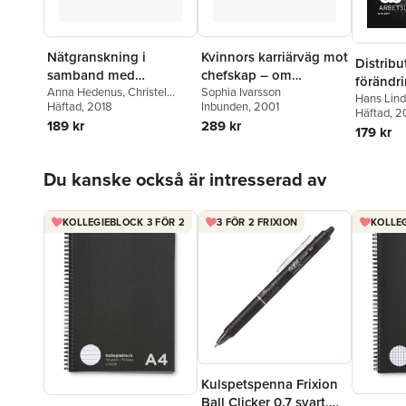
Nätgranskning i
Kvinnors karriärväg mot
Distribu
samband med
chefskap – om
förändri
rekrytering:
Anna Hedenus
,
Christel
könsrelaterade mönster
Sophia Ivarsson
om styr
Hans Lin
Backman
Häftad
, 2018
Inbunden
, 2001
i
Gillberg
Häftad
, 2
handlin
189 kr
289 kr
karriärutvecklingsproce
179 kr
fyra för
ssen.
Hoppa över listan
Du kanske också är intresserad av
KOLLEGIEBLOCK 3 FÖR 2
3 FÖR 2 FRIXION
KOLLEG
Kulspetspenna Frixion
Ball Clicker 0.7 svart,