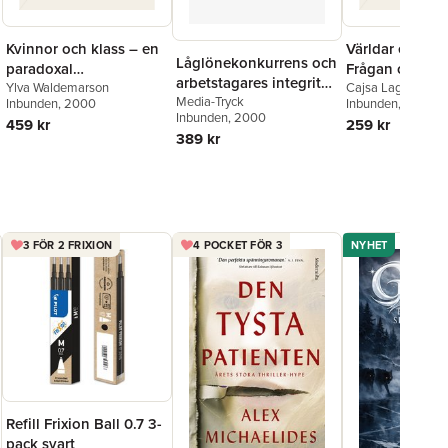
Kvinnor och klass – en
Världar emella
Låglönekonkurrens och
paradoxal
Frågan om etn
arbetstagares integritet.
skapelseberättelse. LOs
Ylva Waldemarson
mångfald i kult
Cajsa Lagerkvist
Rapporter till Nordiskt
Media-Tryck
Inbunden
, 2000
Inbunden
, 2000
Kvinnoråd och makten
Förstudie om
Inbunden
, 2000
arbetsrättsligt möte
459 kr
259 kr
att benämna 1898–
invandrade kul
389 kr
2000
1967
mediearbetare
situation på
arbetsmarkna
diskussion om 
forskning.
3 FÖR 2 FRIXION
4 POCKET FÖR 3
NYHET
Refill Frixion Ball 0.7 3-
pack svart