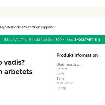
n
Nyheter
Pocket
Presentkort
Topplistor
15% på ALLT* online vid köp över 300 kr! Kod
SKOLSTART15
❯
Produktinformation
o vadis?
Utgivningsdatum
h arbetets
Format
Språk
Serie
Antal sidor
Förlag
ISBN