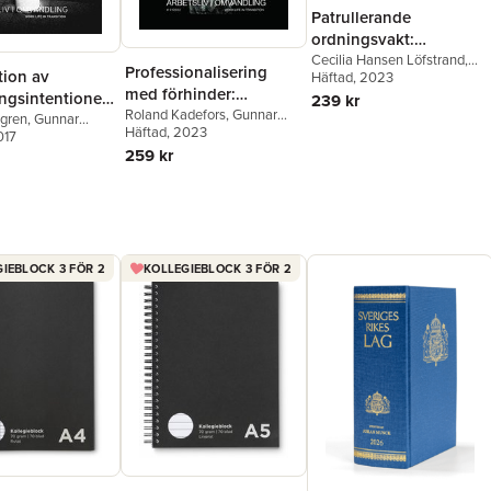
Patrullerande
ordningsvakt:
kroppskamera för
Cecilia Hansen Löfstrand
,
Professionalisering
tion av
Christel Backman
Häftad
, 2023
skydd, kontroll och
med förhinder:
ngsintentioner:
239 kr
brottsbekämpning
etableringen av en ny
Roland Kadefors
,
Gunnar
ning och
dgren
,
Gunnar
Gillberg
Häftad
, 2023
,
Jan Holmer
militär
017
gsutrymme i
259 kr
befattningskategori
ändringsarbeten
IEBLOCK 3 FÖR 2
KOLLEGIEBLOCK 3 FÖR 2