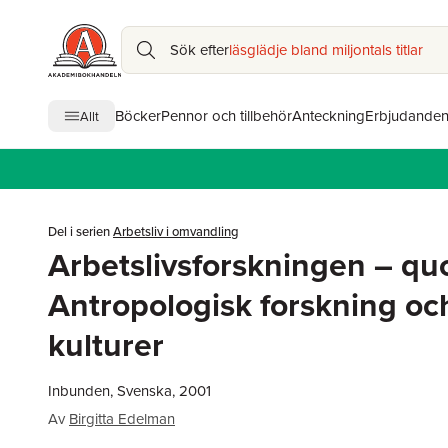
Sök efter
läsglädje bland miljontals titlar
Böcker
Pennor och tillbehör
Anteckning
Erbjudande
Allt
Del i serien
Arbetsliv i omvandling
Arbetslivsforskningen – qu
Antropologisk forskning oc
kulturer
Inbunden, Svenska, 2001
Av
Birgitta Edelman