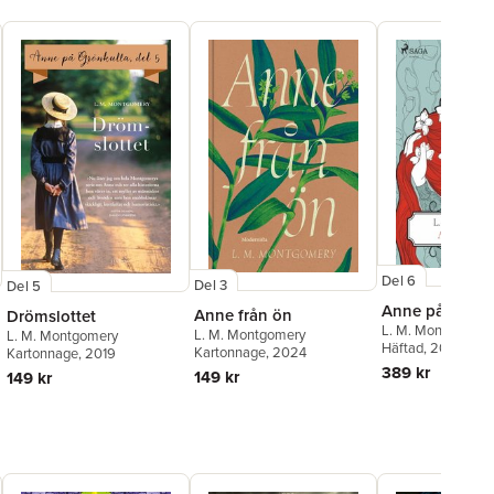
Del 6
Del 3
Del 5
Anne på Ingles
Anne från ön
Drömslottet
L. M. Montgomery
L. M. Montgomery
L. M. Montgomery
Häftad
, 2018
Kartonnage
, 2024
Kartonnage
, 2019
389 kr
149 kr
149 kr