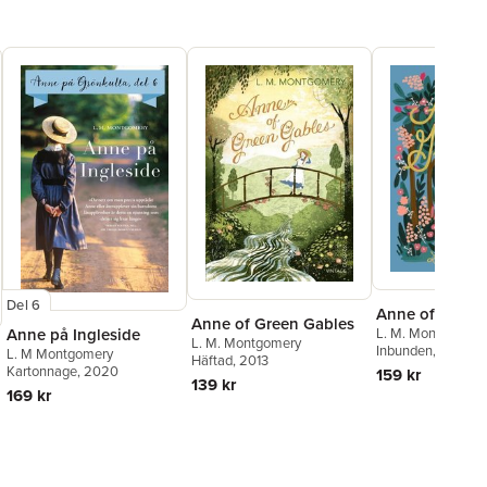
Del 6
Anne of Green
Anne of Green Gables
L. M. Montgomery
Anne på Ingleside
L. M. Montgomery
Inbunden
, 2014
L. M Montgomery
Häftad
, 2013
Kartonnage
, 2020
159 kr
139 kr
169 kr