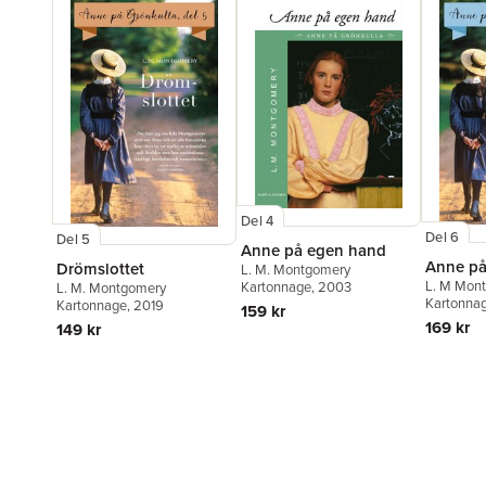
Del 4
Del 6
Del 5
Anne på egen hand
Anne på
Drömslottet
L. M. Montgomery
L. M Mon
Kartonnage
, 2003
L. M. Montgomery
Kartonna
Kartonnage
, 2019
159 kr
169 kr
149 kr