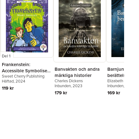
Del 1
Frankenstein:
Banvakten och andra
Barnjungfruns
Accessible Symbolised
märkliga historier
berättelse
Sweet Cherry Publishing
Edition
Charles Dickens
Elizabeth Gaskell
Häftad
, 2024
Inbunden
, 2023
Inbunden
, 2023
119 kr
179 kr
169 kr