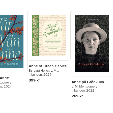
Anne of Green Gables
Barbara Heller
,
L. M.
Montgomery
Inbunden
, 2024
 Anne
399 kr
Anne på Grönkulla
ntgomery
ge
, 2024
L. M. Montgomery
Inbunden
, 2022
269 kr