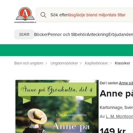
Sök efter
läsglädje bland miljontals titlar
Böcker
Pennor och tillbehör
Anteckning
Erbjudande
Allt
Barn och ungdom
Ungdomsböcker
Kapitelböcker
Klassiker
Del i serien
Anne på
Anne p
Kartonnage, Sve
Av
L. M. Montgo
149 kr