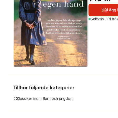
Lägg 
Skickas
.
Fri fr
Tillhör följande kategorier
Klassiker
inom
Barn och ungdom
Hoppa över listan