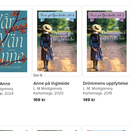
Del 6
Anne på Ingleside
Drömmens uppfyllelse
 Anne
L. M Montgomery
L. M. Montgomery
ntgomery
Kartonnage
, 2020
Kartonnage
, 2019
ge
, 2024
169 kr
149 kr