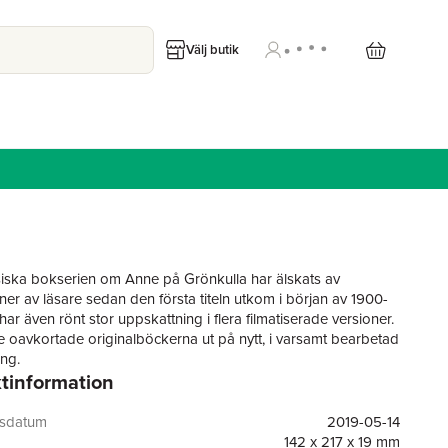
Välj butik
iska bokserien om Anne på Grönkulla har älskats av
ner av läsare sedan den första titeln utkom i början av 1900-
 har även rönt stor uppskattning i flera filmatiserade versioner.
 oavkortade originalböckerna ut på nytt, i varsamt bearbetad
ing.
tinformation
Gilbert har äntligen förlovat sig med varandra, men innan
t ska han utbilda sig till läkare och det dröjer ännu ett tag tills
ensamma framtid kan börja. Undertiden blir Anne anställd
gsdatum
2019-05-14
la i Summerside, där hon får kämpa mot såväl en avundsjuk
142 x 217 x 19 mm