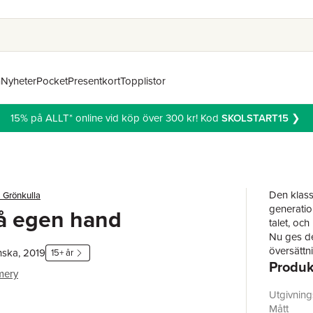
n
Nyheter
Pocket
Presentkort
Topplistor
15% på ALLT* online vid köp över 300 kr! Kod
SKOLSTART15
❯
Den klass
 Grönkulla
generatio
å egen hand
talet, och
Nu ges de
översättn
nska, 2019
15+ år
Produk
Anne och 
mery
giftermåle
deras gem
Utgivnin
på en sko
Mått