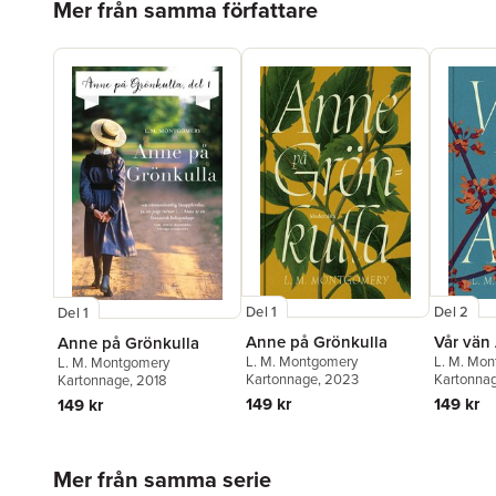
Mer från samma författare
Del 1
Del 2
Del 1
Anne på Grönkulla
Vår vän
Anne på Grönkulla
L. M. Montgomery
L. M. Mo
L. M. Montgomery
Kartonnage
, 2023
Kartonna
Kartonnage
, 2018
149 kr
149 kr
149 kr
Hoppa över listan
Mer från samma serie