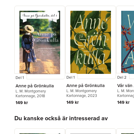
Del 1
Del 2
Del 1
Anne på Grönkulla
Vår vän
Anne på Grönkulla
L. M. Montgomery
L. M. Mo
L. M. Montgomery
Kartonnage
, 2023
Kartonna
Kartonnage
, 2018
149 kr
149 kr
149 kr
Hoppa över listan
Du kanske också är intresserad av