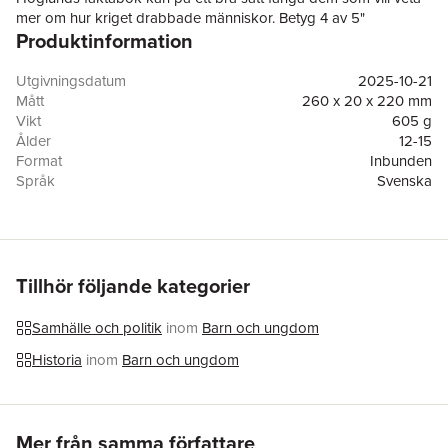
mer om hur kriget drabbade människor. Betyg 4 av 5"
Produktinformation
BTJ, Anna Eklöv Rosander
"Perfekt bok till den intresserade, eller kanske en bok att
Utgivningsdatum
2025-10-21
diskutera kring i grupper. Bra är den i alla fall - liksom
Mått
260 x 20 x 220 mm
allafaktaböckerna i serien."
Vikt
605 g
Lollos bokhörna
Ålder
12-15
Format
Inbunden
"En riktigt fin faktabok både hemma och i skolan."
Språk
Svenska
Barnbokstips
Läsålder
12-15
Antal sidor
97
NOMINERAD TILL BÄSTA FACKBOK FÖR BARN OCH
Upplaga
1
UNGDOMAR AV SVENSK BIBLIOTEKSFÖRENING!
Förlag
Ordalaget Bokförlag
ISBN
9789174696646
Tillhör följande kategorier
Andra världskriget är en av de mest betydelsefulla och
tragiska perioderna i modern historia. Lär dig mer om de
Samhälle och politik
inom
Barn och ungdom
händelser och människor som satte avtryck i denna mörka
tid.
Med enkla och lättförståeliga texter får du lära dig om allt
Historia
inom
Barn och ungdom
från D-dagen och slaget om Stalingrad till hjältar som Anne
Frank och Winston Churchill.
Massor av bilder och kartor gör historien levande och hjälper
Hoppa över listan
läsaren att förstå vad som hände. För att ge en bakgrund till
Mer från samma författare