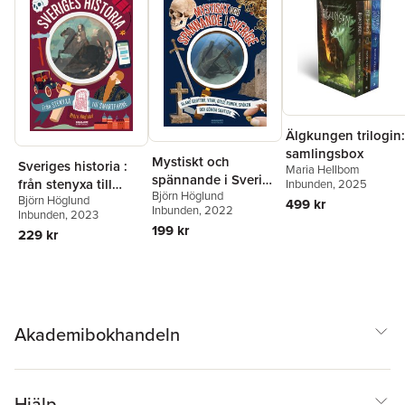
Älgkungen trilogin:
samlingsbox
Mystiskt och
Sveriges historia :
Maria Hellbom
spännande i Sverige
från stenyxa till
Inbunden
, 2025
Björn Höglund
: bland grottor, vrak,
Björn Höglund
smartphone
499 kr
Inbunden
, 2022
guld, ruiner, spöken
Inbunden
, 2023
199 kr
och gömda skatter
229 kr
Akademibokhandeln
Hjälp