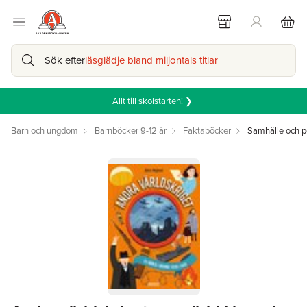
Sök efter
läsglädje bland miljontals titlar
Allt till skolstarten! ❯
Barn och ungdom
Barnböcker 9-12 år
Faktaböcker
Samhälle och po