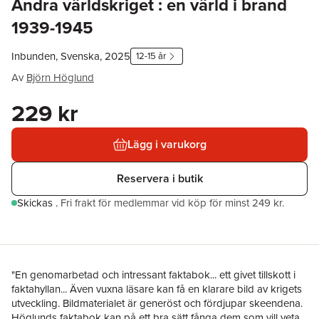
Andra världskriget : en värld i brand
1939-1945
Inbunden, Svenska, 2025
12-15 år
Av
Björn Höglund
229 kr
Lägg i varukorg
Reservera i butik
Skickas
.
Fri frakt för medlemmar vid köp för minst 249 kr.
"En genomarbetad och intressant faktabok... ett givet tillskott i
faktahyllan... Även vuxna läsare kan få en klarare bild av krigets
utveckling. Bildmaterialet är generöst och fördjupar skeendena.
Höglunds faktabok kan på ett bra sätt fånga dem som vill veta