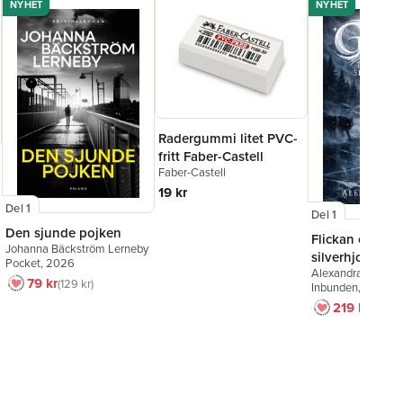
NYHET
NYHET
Radergummi litet PVC-
fritt Faber-Castell
Faber-Castell
19 kr
Del 1
Del 1
Den sjunde pojken
Flickan och
Johanna Bäckström Lerneby
silverhjorten
Pocket
, 2026
Alexandra Bring
79 kr
129 kr
Inbunden
, 2026
219 kr
249 k