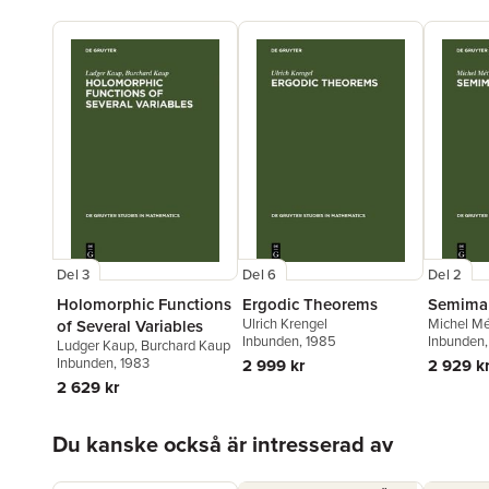
Del 3
Del 6
Del 2
Holomorphic Functions
Ergodic Theorems
Semimar
Ulrich Krengel
Michel Mé
of Several Variables
Inbunden
, 1985
Inbunden
Ludger Kaup
,
Burchard Kaup
Inbunden
, 1983
2 999 kr
2 929 k
2 629 kr
Hoppa över listan
Du kanske också är intresserad av