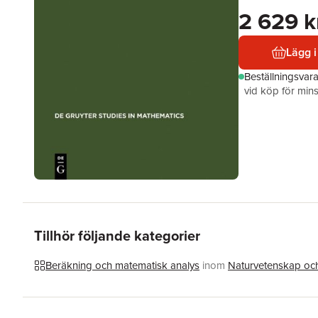
2 629 k
Lägg i
Beställningsvar
vid köp för mins
Tillhör följande kategorier
Beräkning och matematisk analys
inom
Naturvetenskap och
Hoppa över listan