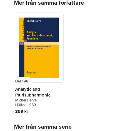
Mer från samma författare
Del 198
Analytic and
Plurisubharmonic
Michel Herve
Functions
Häftad
, 1983
359 kr
Hoppa över listan
Mer från samma serie