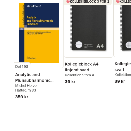
KOLLEGIEBLOCK 3 FÖR 2
KOLLEG
Kollegie
Kollegieblock A4
Del 198
svart
linjerat svart
Analytic and
Kollektio
Kollektion Stora A
Plurisubharmonic
39 kr
39 kr
Michel Herve
Functions
Häftad
, 1983
359 kr