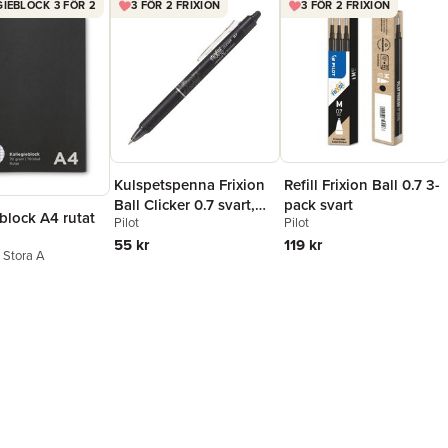
IEBLOCK 3 FÖR 2
3 FÖR 2 FRIXION
3 FÖR 2 FRIXION
Kulspetspenna Frixion
Refill Frixion Ball 0.7 3-
Ball Clicker 0.7 svart,
pack svart
block A4 rutat
Pilot
Pilot
raderbar
55 kr
119 kr
n Stora A