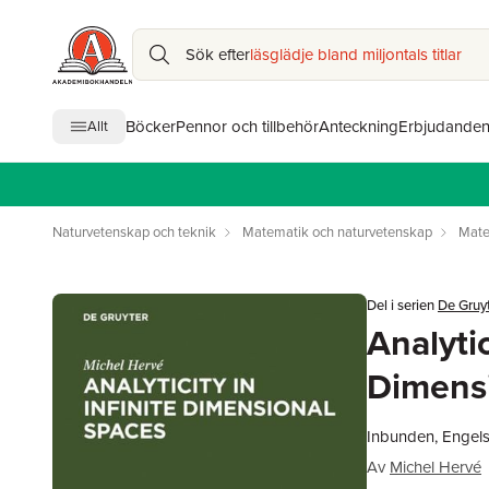
Sök efter
läsglädje bland miljontals titlar
Böcker
Pennor och tillbehör
Anteckning
Erbjudande
Allt
Naturvetenskap och teknik
Matematik och naturvetenskap
Mate
Del i serien
De Gruy
Analytic
Dimens
Inbunden, Engels
Av
Michel Hervé