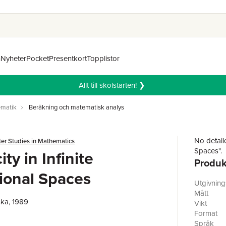
n
Nyheter
Pocket
Presentkort
Topplistor
Allt till skolstarten! ❯
matik
Beräkning och matematisk analys
No detaile
ter Studies in Mathematics
Spaces".
ity in Infinite
Produk
ional Spaces
Utgivnin
Mått
ka, 1989
Vikt
Format
Språk