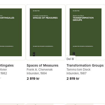
Del 8
tingales
Spaces of Measures
Transformation Groups
tivier
Frank A. Chervenak
Tammo tom Dieck
, 1982
Inbunden
, 1984
Inbunden
, 1987
r
2 819 kr
2 819 kr