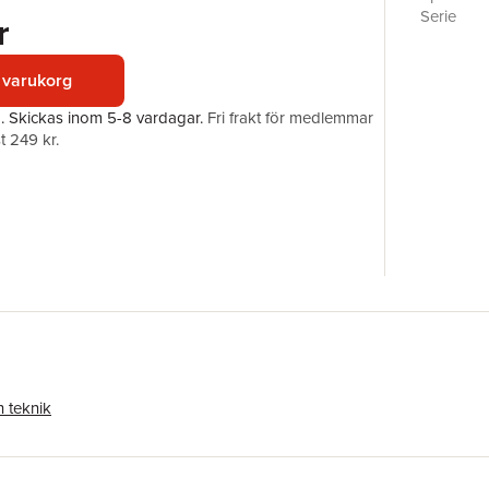
Serie
r
Antal sid
Upplaga
 varukorg
Förlag
ISBN
a.
Skickas
inom 5-8 vardagar
.
Fri frakt för medlemmar
t 249 kr.
 teknik