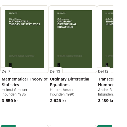
Del 7
Del 13
Del 12
Mathematical Theory of
Ordinary Differential
Transcendenta
Statistics
Equations
Numbers
Helmut Strasser
Herbert Amann
Andrei B. Shidlovs
Inbunden
, 1985
Inbunden
, 1990
Inbunden
, 1989
3 559 kr
2 629 kr
3 189 kr