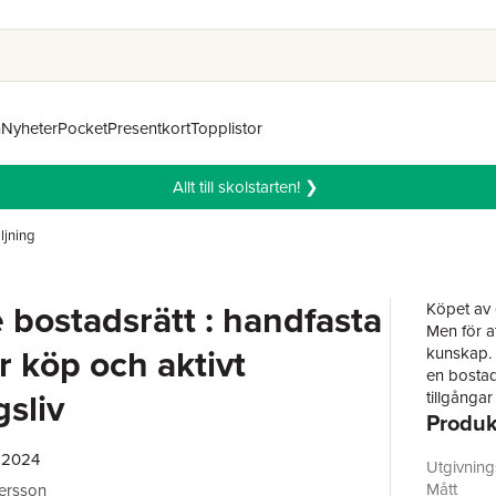
n
Nyheter
Pocket
Presentkort
Topplistor
Allt till skolstarten! ❯
ljning
 bostadsrätt : handfasta
Köpet av 
Men för a
r köp och aktivt
kunskap. 
en bostad
gsliv
tillgångar
Produk
Bilderna 
bästa av 
, 2024
föreninga
Utgivnin
upplyser i
Mått
tersson