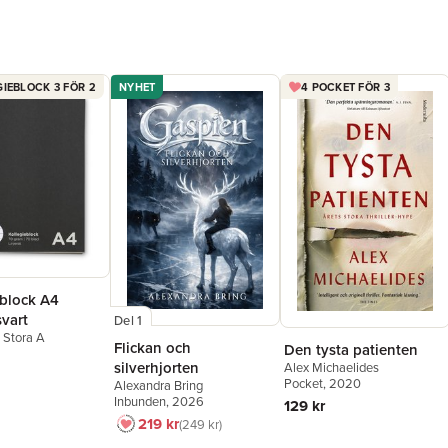
IEBLOCK 3 FÖR 2
NYHET
4 POCKET FÖR 3
eblock A4
svart
Del 1
n Stora A
Flickan och
Den tysta patienten
silverhjorten
Alex Michaelides
Pocket
, 2020
Alexandra Bring
Inbunden
, 2026
129 kr
219 kr
249 kr