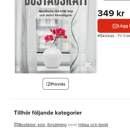
349 kr
Lägg 
Skickas
.
Fri fr
Provläs
Tillhör följande kategorier
Bostäder: köp, försäljning
inom
Hälsa och familj