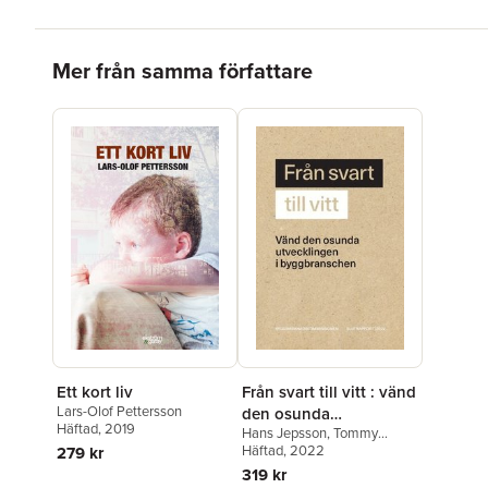
Hoppa över listan
Mer från samma författare
Ett kort liv
Från svart till vitt : vänd
Lars-Olof Pettersson
den osunda
Häftad
, 2019
Hans Jepsson
,
Tommy
utvecklingen i
Larsson
Häftad
, 2022
,
Susanna Ribrant
,
279 kr
byggbranschen
Lars-Olof Pettersson
,
Svante
319 kr
Hagman
,
Anders Ferbe
,