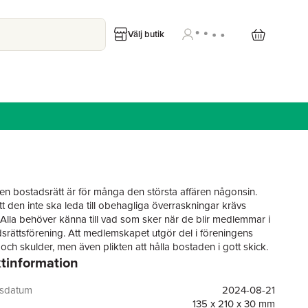
Välj butik
en bostadsrätt är för många den största affären någonsin.
tt den inte ska leda till obehagliga överraskningar krävs
Alla behöver känna till vad som sker när de blir medlemmar i
srättsförening. Att medlemskapet utgör del i föreningens
 och skulder, men även plikten att hålla bostaden i gott skick.
tinformation
av bostadsrätten varierar mellan dem som anser att det är den
boendeformer och dem som mest ser svagheter i
rna. Båda bilderna behöver speglas. Lars-Olof Pettersson
gsdatum
2024-08-21
 sin bok om vad det är som gör bostadsrätten till ett tryggt
135 x 210 x 30 mm