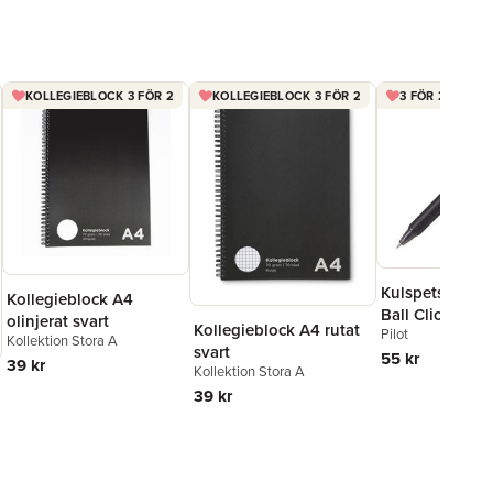
KOLLEGIEBLOCK 3 FÖR 2
KOLLEGIEBLOCK 3 FÖR 2
3 FÖR 2 FRIXIO
Kulspetspenna 
Kollegieblock A4
Ball Clicker 0.7
olinjerat svart
Kollegieblock A4 rutat
Pilot
raderbar
Kollektion Stora A
svart
55 kr
39 kr
Kollektion Stora A
39 kr