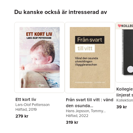
Marie Thelander Bellhag
,
Hoppa över listan
Ann-Marie Begler
,
Stefan
Du kanske också är intresserad av
Attefall
KOLLEG
Kollegi
linjerat 
Ett kort liv
Från svart till vitt : vänd
Kollektio
Lars-Olof Pettersson
den osunda
39 kr
Häftad
, 2019
Hans Jepsson
,
Tommy
utvecklingen i
Larsson
Häftad
, 2022
,
Susanna Ribrant
,
279 kr
byggbranschen
Lars-Olof Pettersson
,
Svante
319 kr
Hagman
,
Anders Ferbe
,
Marie Thelander Bellhag
,