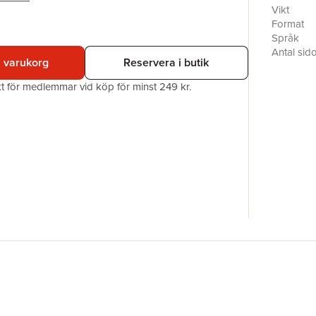
och välfu
Vikt
Boken rikt
Format
men även 
Språk
Den är oc
Antal sid
i varukorg
Reservera i butik
förtroend
Förlag
bankpers
ISBN
akt för medlemmar vid köp för minst 249 kr.
bostadsr