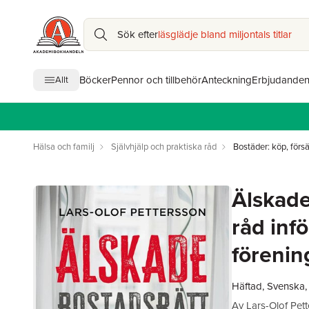
Sök efter
läsglädje bland miljontals titlar
Böcker
Pennor och tillbehör
Anteckning
Erbjudande
Allt
Hälsa och familj
Självhjälp och praktiska råd
Bostäder: köp, försä
Älskade
råd infö
förenin
Häftad, Svenska
Av
Lars-Olof Pet