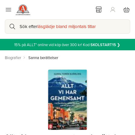
Sök efter
läsglädje bland miljontals titlar
15% på ALLT* online vid köp över 300 kr! Kod
SKOLSTART15
❯
Biografier
Sanna berättelser