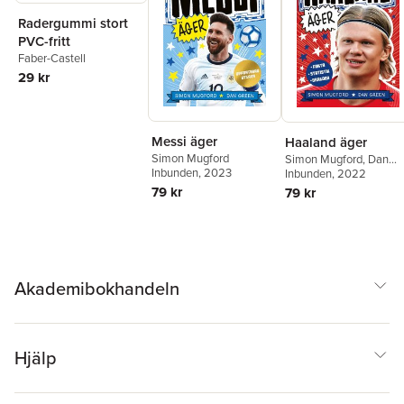
Radergummi stort
PVC-fritt
Faber-Castell
29 kr
Messi äger
Haaland äger
Simon Mugford
Simon Mugford
,
Dan
Inbunden
, 2023
Green
Inbunden
, 2022
79 kr
79 kr
Akademibokhandeln
Hjälp