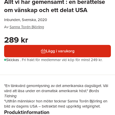
Allt vi har gemensamt : en berättelse
om vänskap och ett delat USA
Inbunden, Svenska, 2020
Av
Sanna Torén Björling
289 kr
Lägg i varukorg
Skickas
.
Fri frakt för medlemmar vid köp för minst 249 kr.
"En tänkvärd genomlysning av det amerikanska dagsläget. Väl
värd att läsa under en dramatisk amerikansk höst."
Borås
Tidning
"Utifrån människor hon möter tecknar Sanna Torén Björling en
bild av dagens USA – betraktat med uppriktig vetgirighet.
Produktinformation
Försöker förstå, inte fördöma. I en flod av USA-böcker inför