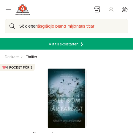
Sök efter
läsglädje bland miljontals titlar
Allt till skolstarten! ❯
Deckare
Thriller
4 POCKET FÖR 3