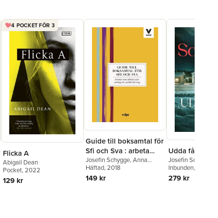
4 POCKET FÖR 3
Guide till boksamtal för
Udda fågel
Sfi och Sva : arbeta
Flicka A
Josefin Schygge
med lättläst som
Josefin Schygge
,
Anna
Abigail Dean
Inbunden
, 2026
Dahlström
Häftad
, 2018
verktyg för
Pocket
, 2022
279 kr
149 kr
språkinlärning
129 kr