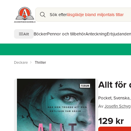
Sök efter
läsglädje bland miljontals titlar
Böcker
Pennor och tillbehör
Anteckning
Erbjudande
Allt
Deckare
Thriller
Allt för
Pocket, Svenska
Av
Josefin Schy
129 kr