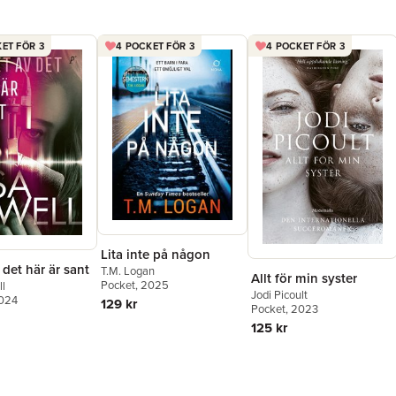
ET FÖR 3
4 POCKET FÖR 3
4 POCKET FÖR 3
Lita inte på någon
 det här är sant
T.M. Logan
Allt för min syster
Pocket
, 2025
ll
Jodi Picoult
2024
129 kr
Pocket
, 2023
125 kr