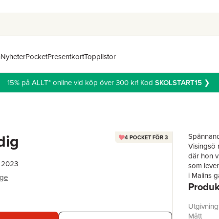
n
Nyheter
Pocket
Presentkort
Topplistor
15% på ALLT* online vid köp över 300 kr! Kod
SKOLSTART15
❯
 dig
Spännande
4 POCKET FÖR 3
Visingsö 
där hon vi
, 2023
som lever
i Malins 
gge
Produk
utsatta k
förflutna
familj – d
Utgivnin
mannen so
Mått