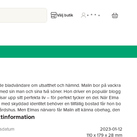
Välj butik
 bladvändare om utsatthet och hämnd. Malin bor på vackra
med sin man och sina två söner. Hon driver en populär blogg
sar upp sitt perfekta liv – för perfekt tycker en del. När Elma
 med skyddad identitet behöver en tillfällig bostad får hon bo
gårdshus. Men Elmas närvaro får Malin att känna obehag, den
tinformation
vinnan påminner henne om de fasor hon själv upplevt i det
. Dessutom börjar mystiska saker hända runt Malin och hennes
et är som om någon iakttar henne. Inbillar hon sig, eller har
gsdatum
2023-01-12
m en gång hotade att förstöra hennes liv, mannen hon har
110 x 179 x 28 mm