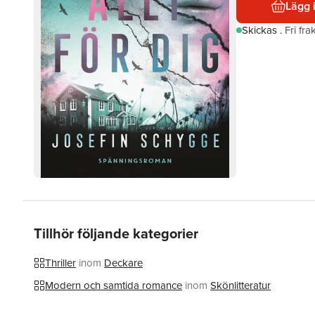
Lägg 
Skickas
.
Fri fr
Tillhör följande kategorier
Thriller
inom
Deckare
Modern och samtida romance
inom
Skönlitteratur