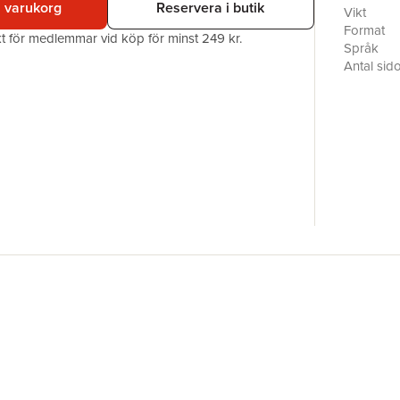
i varukorg
Reservera i butik
flytt ifrån
Vikt
Format
akt för medlemmar vid köp för minst 249 kr.
Språk
Antal sid
Förlag
Medarbet
ISBN
Miljömärk