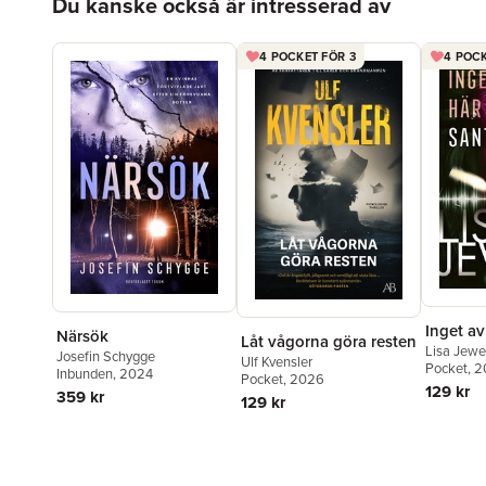
Du kanske också är intresserad av
4 POCKET FÖR 3
4 POCK
Inget av
Närsök
Låt vågorna göra resten
Lisa Jewe
Josefin Schygge
Ulf Kvensler
Pocket
, 
Inbunden
, 2024
Pocket
, 2026
129 kr
359 kr
129 kr