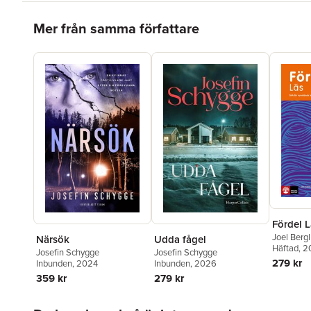
Hoppa över listan
Mer från samma författare
Fördel L
Joel Berg
Närsök
Udda fågel
Skøtt
Häftad
,
Pär
, 2
Josefin Schygge
Josefin Schygge
Schygge
279 kr
Inbunden
, 2024
Inbunden
, 2026
359 kr
279 kr
Hoppa över listan