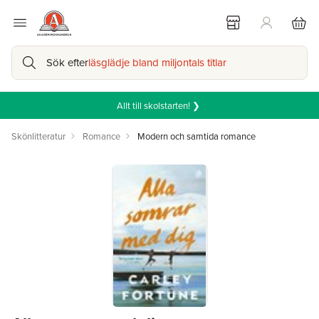
Sök efter
läsglädje bland miljontals titlar
Allt till skolstarten! ❯
Skönlitteratur
Romance
Modern och samtida romance