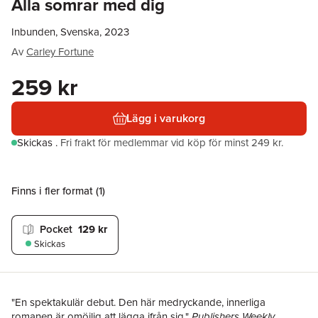
Alla somrar med dig
Inbunden, Svenska, 2023
Av
Carley Fortune
259 kr
Lägg i varukorg
Skickas
.
Fri frakt för medlemmar vid köp för minst 249 kr.
Finns i fler format (
1
)
Pocket
129 kr
Skickas
"En spektakulär debut. Den här medryckande, innerliga
romanen är omöjlig att lägga ifrån sig."
Publishers Weekly