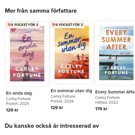
"Sexig, somrig, välskriven." Christine Karlsson,
BTJ
Hoppa över listan
"En lysande debut." Emily Henry
Mer från samma författare
"Den typen av bok du vill läsa klart i en sittning och som ger dig
fjärilar i magen ena minuten, för att krossa ditt hjärta i
4 POCKET FÖR 3
4 POCKET FÖR 3
nästa."
ELLE Canada
"Fylld av nostalgi och hjärta. Percy och Sam kommer att stanna
hos dig mycket längre än till sista sidan."
USA Today
En sommar utan dig
Every Summer Afte
En enda dag
Carley Fortune
Carley Fortune
Carley Fortune
Pocket
, 2026
Häftad
, 2022
Pocket
, 2025
129 kr
179 kr
129 kr
Hoppa över listan
Du kanske också är intresserad av