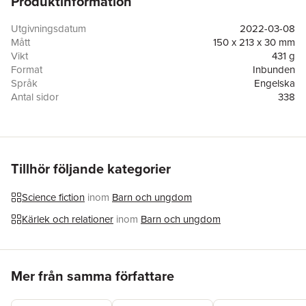
Produktinformation
Utgivningsdatum
2022-03-08
Mått
150 x 213 x 30 mm
Vikt
431 g
Format
Inbunden
Språk
Engelska
Antal sidor
338
Förlag
Harpercollins Childrens Books
ISBN
9780063054974
Tillhör följande kategorier
Science fiction
inom
Barn och ungdom
Kärlek och relationer
inom
Barn och ungdom
Hoppa över listan
Mer från samma författare