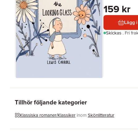
159 kr
Lägg i
Skickas
.
Fri fr
Tillhör följande kategorier
Klassiska romaner/Klassiker
inom
Skönlitteratur
Hoppa över listan