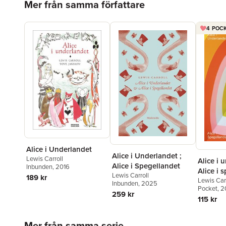
Mer från samma författare
4 POCK
Alice i Underlandet
Alice i Underlandet ;
Lewis Carroll
Alice i 
Alice i Spegellandet
Inbunden
, 2016
Alice i 
Lewis Carroll
189 kr
Lewis Car
Inbunden
, 2025
Pocket
, 
259 kr
115 kr
Hoppa över listan
Mer från samma serie