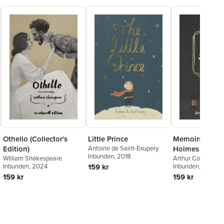
Othello (Collector's
Little Prince
Memoirs of Sh
Edition)
Antoine de Saint-Exupery
Holmes
Inbunden
, 2018
William Shakespeare
Arthur Conan Doy
Inbunden
, 2024
159 kr
Inbunden
, 2021
159 kr
159 kr