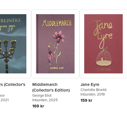
s (Collector's
Middlemarch
Jane Eyre
(Collector's Edition)
Charlotte Brontë
Inbunden
, 2019
yce
George Eliot
, 2021
Inbunden
, 2025
159 kr
169 kr