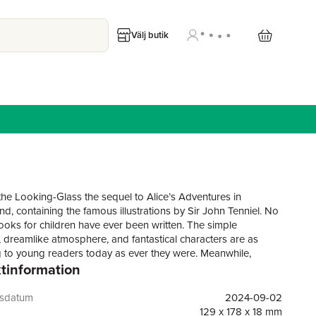
Välj butik
he Looking-Glass the sequel to Alice’s Adventures in
d, containing the famous illustrations by Sir John Tenniel. No
ooks for children have ever been written. The simple
 dreamlike atmosphere, and fantastical characters are as
 to young readers today as ever they were. Meanwhile,
tinformation
these apparently simple stories have become recognised as
terpieces, and extraordinary experiments, years ahead of their
Modernism and Surrealism. Through wordplay, parody and
gsdatum
2024-09-02
nd philosophical puzzles, Lewis Carroll engenders a variety of
129 x 178 x 18 mm