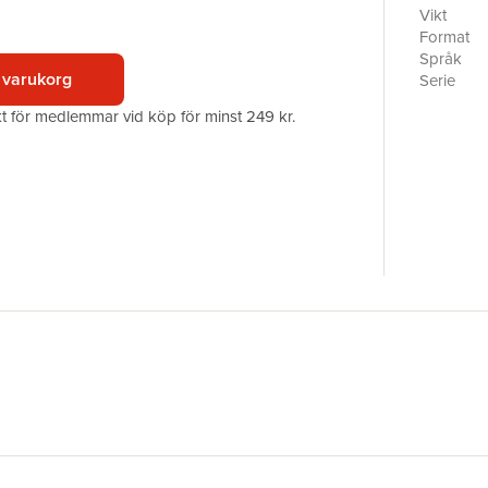
sub-texts,
Vikt
playfulne
Format
glimpses.
Språk
 varukorg
Serie
Antal sid
akt för medlemmar vid köp för minst 249 kr.
Förlag
ISBN