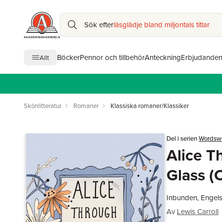
Sök efter
läsglädje bland miljontals titlar
Böcker
Pennor och tillbehör
Anteckning
Erbjudande
Allt
Skönlitteratur
Romaner
Klassiska romaner/Klassiker
Del i serien
Wordswor
Alice T
Glass (C
Inbunden, Engel
Av
Lewis Carroll