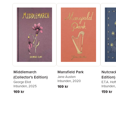
Middlemarch
Mansfield Park
Nutcrack
(Collector's Edition)
Jane Austen
Edition)
Inbunden
, 2020
George Eliot
E.T.A. Ho
Inbunden
, 2025
169 kr
Inbunden
169 kr
159 kr