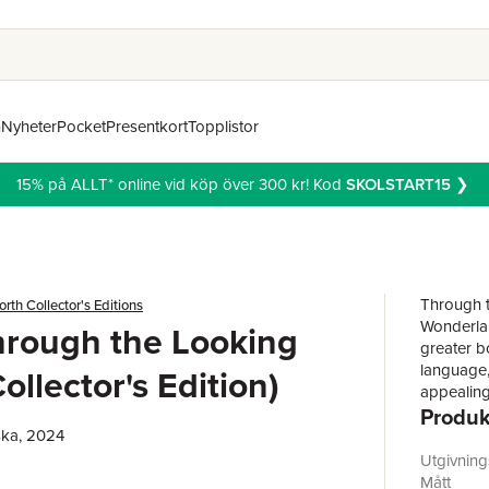
n
Nyheter
Pocket
Presentkort
Topplistor
15% på ALLT* online vid köp över 300 kr! Kod
SKOLSTART15
❯
Through t
th Collector's Editions
Wonderlan
hrough the Looking
greater b
language,
ollector's Edition)
appealing
Produk
however, 
ska, 2024
adult mas
time, in 
Utgivnin
logical a
Mått