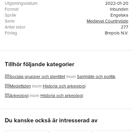
Utgivningsdatum
2022-01-20
Format
Inbunden
Språk
Engelska
Serie
Medieval Countryside
Antal sidor
277
Förlag
Brepols N.V.
ISBN
9782503593975
Tillhör följande kategorier
Sociala grupper och identitet
inom
Samhälle och politik
Medeltiden
inom
Historia och arkeologi
Arkeologi
inom
Historia och arkeologi
Hoppa över listan
Du kanske också är intresserad av