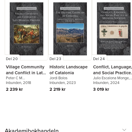
Del 20
Del 23
Del 24
Village Community
Historic Landscape
Conflict, Language
and Conflict in Late
of Catalonia
and Social Practice
Peter C M
Jordi Bolos
Julio Escalona Monge
,
Medieval Drenthe
in Medieval
Hoppenbrouwers
Inbunden
, 2018
Inbunden
, 2023
Alvaro Carvajal Castro
Inbunden
, 2024
,
Societies
Cristina Jular Perez-
2 239 kr
2 219 kr
3 019 kr
Alfaro
Akademibokhandeln