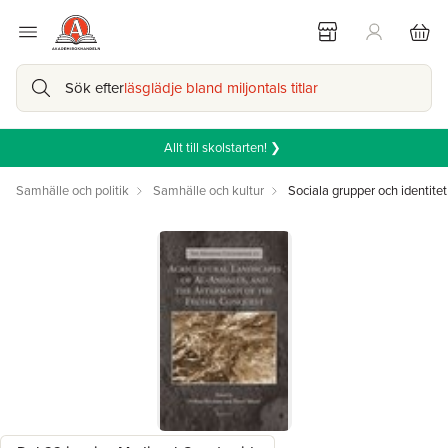
Sök efter
läsglädje bland miljontals titlar
Allt till skolstarten! ❯
Samhälle och politik
Samhälle och kultur
Sociala grupper och identitet