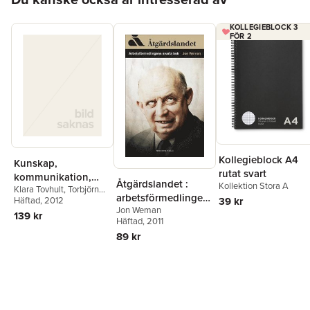
KOLLEGIEBLOCK 3
FÖR 2
Kollegieblock A4
Kunskap,
rutat svart
kommunikation,
Åtgärdslandet :
Kollektion Stora A
Klara Tovhult
,
Torbjörn
kontroll : drömmar
arbetsförmedlingen
39 kr
Wester
Häftad
,
, 2012
Henrik Brändén
,
och farhågor i
Jon Weman
s svarta bok
Rasmus Fleischer
,
Isak
139 kr
informationssamhäll
Häftad
, 2011
Gerson
,
Jacob Dexe
,
et
Göran Widham
,
Marcus
89 kr
Fridholm
,
Mattias
Bjärnemalm
,
Kristina
Alexanderson
,
Hannes
Mannerheim
,
Emma
Andersson
,
Simon
Rosenqvist
,
Isobel