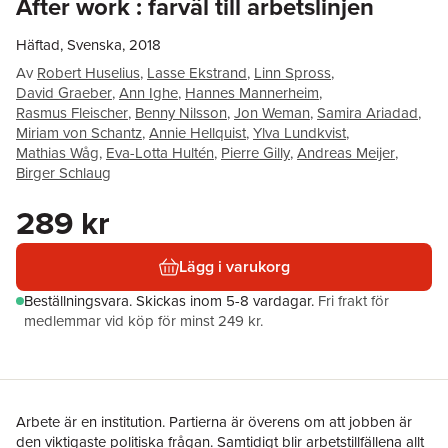
After work : farväl till arbetslinjen
Häftad, Svenska, 2018
Av
Robert Huselius
,
Lasse Ekstrand
,
Linn Spross
,
David Graeber
,
Ann Ighe
,
Hannes Mannerheim
,
Rasmus Fleischer
,
Benny Nilsson
,
Jon Weman
,
Samira Ariadad
,
Miriam von Schantz
,
Annie Hellquist
,
Ylva Lundkvist
,
Mathias Wåg
,
Eva-Lotta Hultén
,
Pierre Gilly
,
Andreas Meijer
,
Birger Schlaug
289 kr
Lägg i varukorg
Beställningsvara.
Skickas
inom 5-8 vardagar
.
Fri frakt för
medlemmar vid köp för minst 249 kr.
Arbete är en institution. Partierna är överens om att jobben är
den viktigaste politiska frågan. Samtidigt blir arbetstillfällena allt