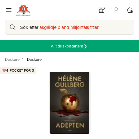
Sök efter
läsglädje bland miljontals titlar
Allt till skolstarten! ❯
Deckare
Deckare
4 POCKET FÖR 3