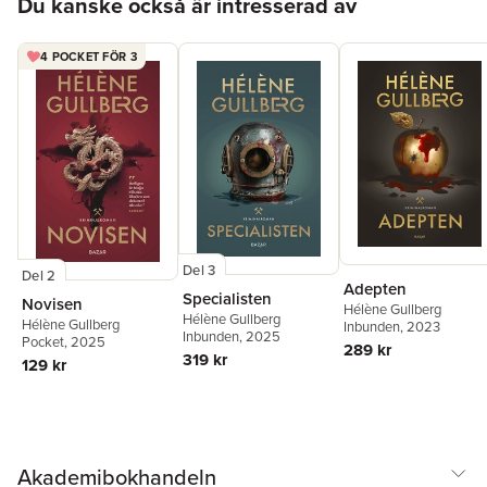
Du kanske också är intresserad av
4 POCKET FÖR 3
Del 3
Del 2
Adepten
Specialisten
Novisen
Hélène Gullberg
Hélène Gullberg
Hélène Gullberg
Inbunden
, 2023
Inbunden
, 2025
Pocket
, 2025
289 kr
319 kr
129 kr
Akademibokhandeln