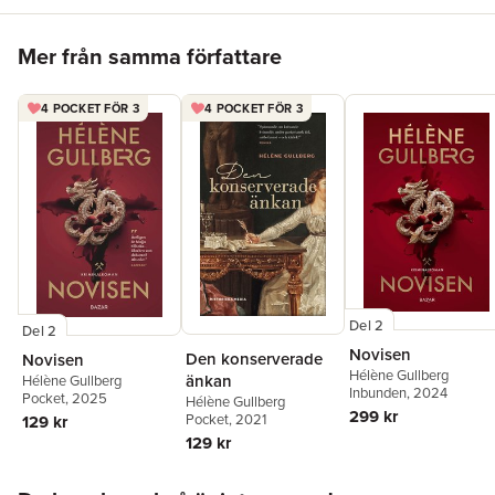
Hoppa över listan
Mer från samma författare
4 POCKET FÖR 3
4 POCKET FÖR 3
Del 2
Del 2
Novisen
Den konserverade
Novisen
Hélène Gullberg
änkan
Hélène Gullberg
Inbunden
, 2024
Pocket
, 2025
Hélène Gullberg
299 kr
Pocket
, 2021
129 kr
129 kr
Hoppa över listan