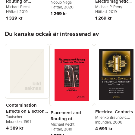
Routing of
Electromagnetic
Nobuo Nagai
Electronic Modules
Michael Pecht
Design
Michael P. Perry
Häftad
, 2020
Häftad
, 2019
Häftad
, 2019
1 269 kr
1 329 kr
1 269 kr
Hoppa över listan
Du kanske också är intresserad av
Contamination
Effects on Electronic
Electrical Contacts
Placement and
Products
Tautscher
Milenko Braunovic
,
Routing of
Inbunden
, 1991
Nikolai K. Myshkin
Inbunden
, 2006
,
Electronic Modules
Michael Pecht
Valery V. Konchits
4 389 kr
4 699 kr
Häftad
, 2019