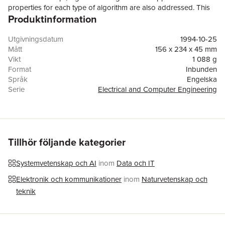
properties for each type of algorithm are also addressed. This
Produktinformation
work recasts the theory of adaptive IIR filters by concentrating
on recursive lattice filters, freeing systems from the need for
direct-form filters.;A solutions manual is available for instructors
Utgivningsdatum
1994-10-25
only. College or university bookstores may order five or more
Mått
156 x 234 x 45 mm
copies at a special student price which is available upon
Vikt
1 088 g
request.
Format
Inbunden
Språk
Engelska
Serie
Electrical and Computer Engineering
Antal sidor
704
Förlag
Taylor & Francis Inc
ISBN
9780824792893
Tillhör följande kategorier
Systemvetenskap och AI
inom
Data och IT
Elektronik och kommunikationer
inom
Naturvetenskap och
teknik