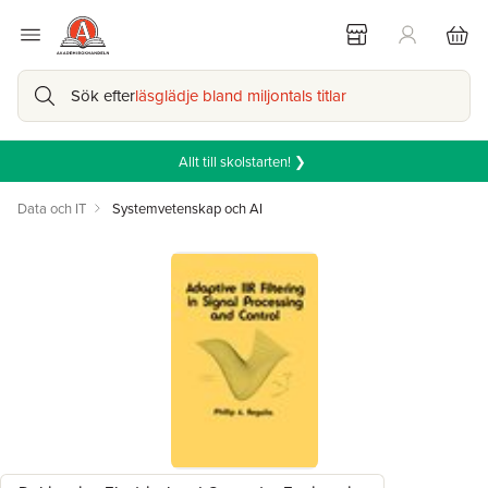
Sök efter
läsglädje bland miljontals titlar
Allt till skolstarten! ❯
Data och IT
Systemvetenskap och AI