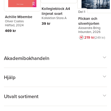
Kollegieblock A4
Del 1
linjerat svart
Achille Mbembe
Kollektion Stora A
Flickan och
Oliver Coates
silverhjorten
39 kr
Häftad
, 2024
Alexandra Bring
469 kr
Inbunden
, 2026
219 kr
249 kr
Akademibokhandeln
Hjälp
Utvalt sortiment