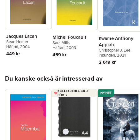
Jacques Lacan
Michel Foucault
Kwame Anthony
Sean Homer
Sara Mills
Appiah
Häftad
, 2004
Häftad
, 2003
Christopher J. Lee
449 kr
459 kr
Inbunden
, 2021
2 619 kr
Hoppa över listan
Du kanske också är intresserad av
KOLLEGIEBLOCK 3
NYHET
FÖR 2