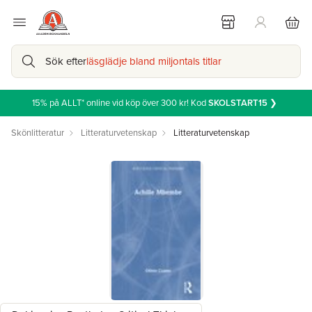
Sök efter
läsglädje bland miljontals titlar
15% på ALLT* online vid köp över 300 kr! Kod
SKOLSTART15
❯
Skönlitteratur
Litteraturvetenskap
Litteraturvetenskap