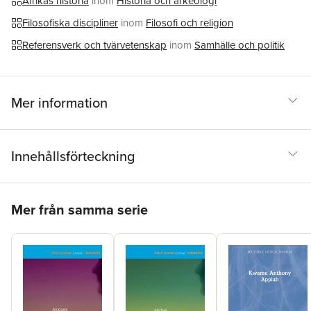
Afrikas historia
inom
Historia och arkeologi
Filosofiska discipliner
inom
Filosofi och religion
Referensverk och tvärvetenskap
inom
Samhälle och politik
Mer information
Innehållsförteckning
Hoppa över listan
Mer från samma serie