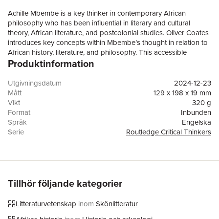
Achille Mbembe is a key thinker in contemporary African
philosophy who has been influential in literary and cultural
theory, African literature, and postcolonial studies. Oliver Coates
introduces key concepts within Mbembe’s thought in relation to
African history, literature, and philosophy. This accessible
Produktinformation
guide:Considers examples from African literature in Arabic,
English, French, and Yoruba, and shows the relevance of
Mbembe’s thought beyond Anglophone writing;Explores how
Utgivningsdatum
2024-12-23
Mbembe’s work relates to contemporary global events and
Mått
129 x 198 x 19 mm
charts Mbembe’s intellectual development between Cameroon,
Vikt
320 g
France, and the USA;Discusses core concepts from across
Format
Inbunden
Mbembe’s career, including the positioning of Africa within
Språk
Engelska
Western and Afrodiasporic thought, the colony, postcolony,
Serie
Routledge Critical Thinkers
necropolitics, decolonization, Afropolitanism, technology, and
Antal sidor
208
the environment;Reveals Mbembe’s engagement with key
Förlag
Taylor & Francis Ltd
global events, including the #RhodesMustFall and
ISBN
9780367192693
#BlackLivesMatter movements, and the call for the restitution of
African objects in Western museums.Offering a clear and
Tillhör följande kategorier
accessible route into what can be a complex area, this book
shows the significance of Mbembe’s thought across literature,
Litteraturvetenskap
inom
Skönlitteratur
history, postcolonial studies, gender studies, and critical theory.