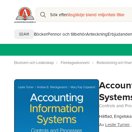
Sök efter
läsglädje bland miljontals titlar
Böcker
Pennor och tillbehör
Anteckning
Erbjudande
Allt
Ekonomi och Ledarskap
Företagsekonomi
Redovisning och finan
Account
System
Controls and Pr
Häftad, Engelska
Av
Leslie Turner
,