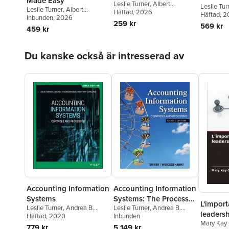
Made Easy
Leslie Turner
,
Albert
Leslie Tur
Leslie Turner
,
Albert
Lakeman
Häftad
, 2026
Häftad
, 2
Lakeman
Inbunden
, 2026
259 kr
569 kr
459 kr
Hoppa över listan
Du kanske också är intresserad av
Accounting Information
Accounting Information
Systems
Systems: The Processes
L'impor
Leslie Turner
,
Andrea B.
Leslie Turner
,
Andrea B.
and Controls
leaders
Weickgenannt
Häftad
, 2020
,
Mary Kay
Weickgenannt
Inbunden
Mary Kay
Copeland
779 kr
5 149 kr