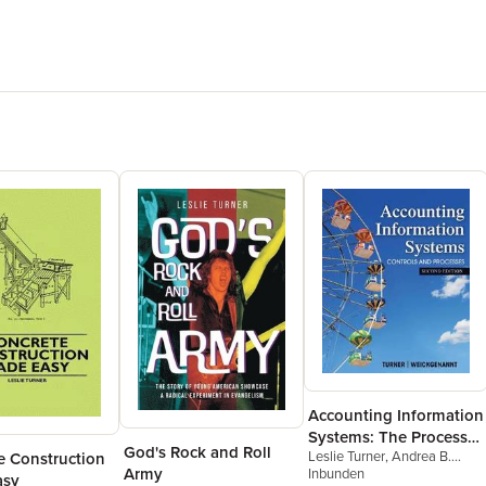
Accounting Information
Systems: The Processes
God's Rock and Roll
Leslie Turner
,
Andrea B.
and Controls
e Construction
Army
Weickgenannt
Inbunden
asy