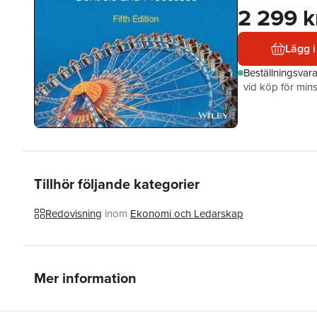
2 299 k
Lägg i
Beställningsvar
vid köp för mins
Tillhör följande kategorier
Redovisning
inom
Ekonomi och Ledarskap
Mer information