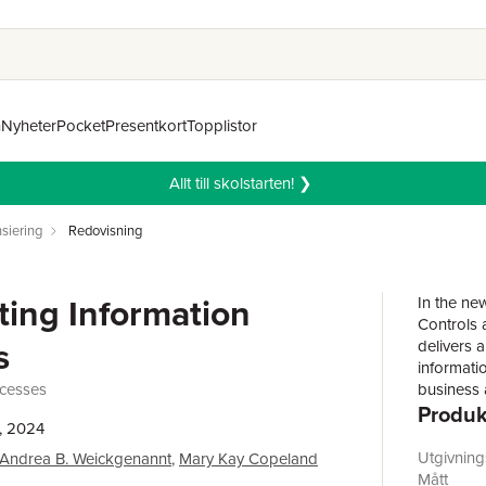
n
Nyheter
Pocket
Presentkort
Topplistor
Allt till skolstarten! ❯
siering
Redovisning
ing Information
In the new
Controls 
s
delivers 
informati
ocesses
business 
Produk
ethics an
, 2024
drawing 
participat
Utgivnin
Andrea B. Weickgenannt
,
Mary Kay Copeland
for intern
Mått