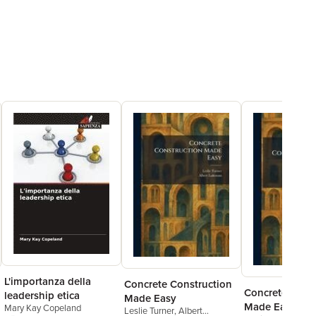
L'importanza della
Concrete Construction
Concrete Const
leadership etica
Made Easy
Made Easy
Mary Kay Copeland
Leslie Turner
,
Albert