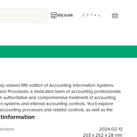
Välj butik
ly revised fifth edition of Accounting Information Systems:
and Processes, a dedicated team of accounting professionals
an authoritative and comprehensive treatment of accounting
on systems and internal accounting controls. You'll explore
accounting processes and related controls, as well as the
tinformation
d corporate governance issues related to them.The authors,
on decades of combined experience studying and
ing in the accounting industry, offer readers an appreciation
gsdatum
2024-02-13
al controls while maintaining an easy-to-follow style that
203 x 252 x 28 mm