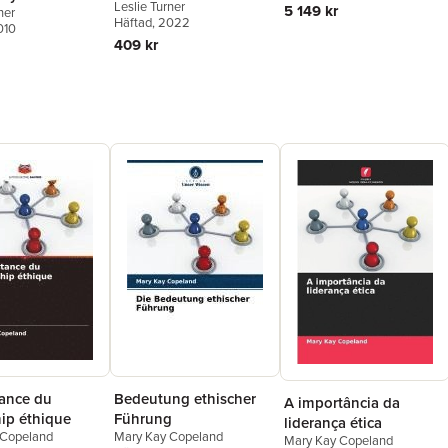
Leslie Turner
5 149 kr
ner
Häftad
, 2022
010
409 kr
tance du
Bedeutung ethischer
A importância da
hip éthique
Führung
liderança ética
 Copeland
Mary Kay Copeland
Mary Kay Copeland