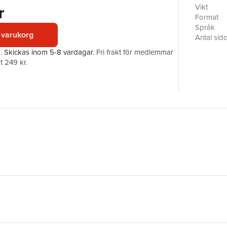
doesn’t i
r
Vikt
You'll fi
Format
process m
Språk
 varukorg
real-worl
Antal sid
Upplaga
a.
Skickas
inom 5-8 vardagar
.
Fri frakt för medlemmar
Förlag
t 249 kr.
ISBN