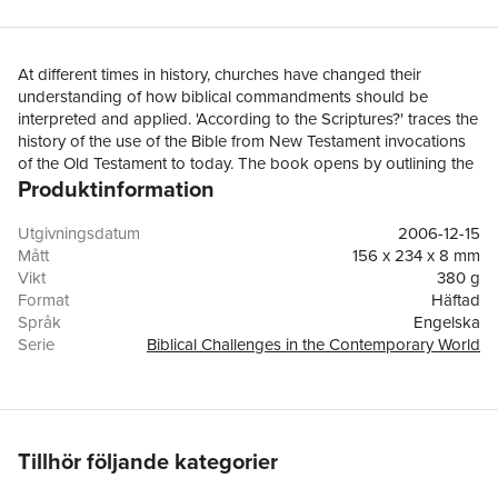
At different times in history, churches have changed their
understanding of how biblical commandments should be
interpreted and applied. 'According to the Scriptures?' traces the
history of the use of the Bible from New Testament invocations
of the Old Testament to today. The book opens by outlining the
Produktinformation
history of how the Bible has been used to answer social, moral
and political questions. It goes on to examine a range of case
studies - sexual relationships, life issues, attitudes to authority,
Utgivningsdatum
2006-12-15
and the charging of interest - to assess how the Bible can
Mått
156 x 234 x 8 mm
illuminate contemporary concerns.
Vikt
380 g
Format
Häftad
Språk
Engelska
Serie
Biblical Challenges in the Contemporary World
Antal sidor
192
Förlag
Taylor & Francis Ltd
ISBN
9781845531287
Tillhör följande kategorier