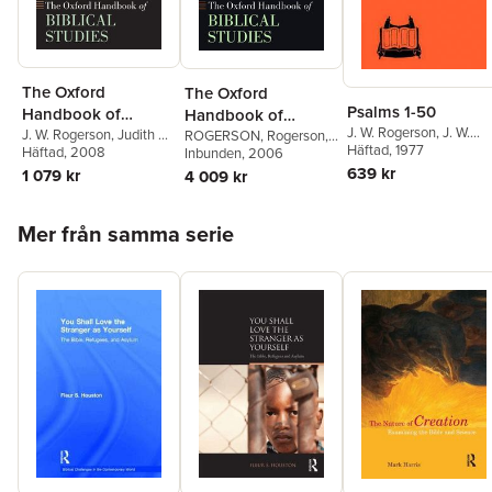
The Oxford
The Oxford
Psalms 1-50
Handbook of
Handbook of
J. W. Rogerson
,
J. W.
Biblical Studies
J. W. Rogerson
,
Judith M.
Biblical Studies
ROGERSON
,
Rogerson
,
McKay
Häftad
, 1977
Lieu
Häftad
, 2008
J. W. Rogerson
Inbunden
, 2006
,
Judith M.
Lieu
639 kr
1 079 kr
4 009 kr
Hoppa över listan
Mer från samma serie