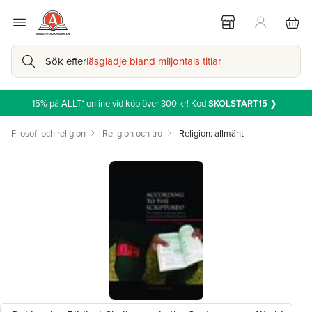
Sök efter
läsglädje bland miljontals titlar
15% på ALLT* online vid köp över 300 kr! Kod
SKOLSTART15
❯
Filosofi och religion
Religion och tro
Religion: allmänt