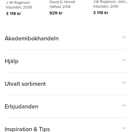
J.W. Rogerson
,
John
David G. Horrell
J. W. Rogerson
Vincent
Inbunden
, 2010
Häftad
, 2014
Inbunden
, 2006
3 119 kr
929 kr
3 119 kr
Akademibokhandeln
Hjälp
Utvalt sortiment
Erbjudanden
Inspiration & Tips