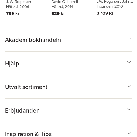
J.W. Rogerson
,
John
J. W. Rogerson
David G. Horrell
Vincent
Inbunden
, 2010
Häftad
, 2006
Häftad
, 2014
3 109 kr
799 kr
929 kr
Akademibokhandeln
Hjälp
Utvalt sortiment
Erbjudanden
Inspiration & Tips