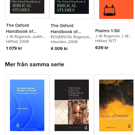
The Oxford
The Oxford
Psalms 1-50
Handbook of
Handbook of
J. W. Rogerson
,
J. W.
J. W. Rogerson
,
Judith M.
Biblical Studies
ROGERSON
,
Rogerson
,
Biblical Studies
McKay
Häftad
, 1977
Lieu
Häftad
, 2008
J. W. Rogerson
Inbunden
, 2006
,
Judith M.
Lieu
639 kr
1 079 kr
4 009 kr
Hoppa över listan
Mer från samma serie