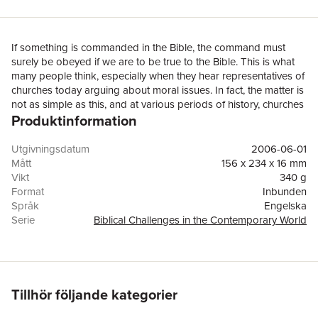
If something is commanded in the Bible, the command must
surely be obeyed if we are to be true to the Bible. This is what
many people think, especially when they hear representatives of
churches today arguing about moral issues. In fact, the matter is
not as simple as this, and at various periods of history, churches
Produktinformation
have had quite differing views on how biblical commandments
should be understood, and on whether they can be applied to
their situations, if at all. The book falls into two sections. The first
Utgivningsdatum
2006-06-01
sketches the history of the use of the Bible in social, moral and
Mått
156 x 234 x 16 mm
political questions from the use of the Old Testament in the New
Vikt
340 g
Testament, to the present day. The second part looks at some
Format
Inbunden
case studies, including human and sexual relationships, life
Språk
Engelska
issues, attitudes to lawful authority, and the changing of interest.
Serie
Biblical Challenges in the Contemporary World
Antal sidor
192
Förlag
Taylor & Francis Ltd
ISBN
9781845531270
Tillhör följande kategorier