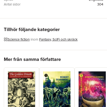
Antal sidor
304
Förlag
Orb Books
ISBN
9780765322319
Tillhör följande kategorier
Science fiction
inom
Fantasy, SciFi och skräck
Hoppa över listan
Mer från samma författare