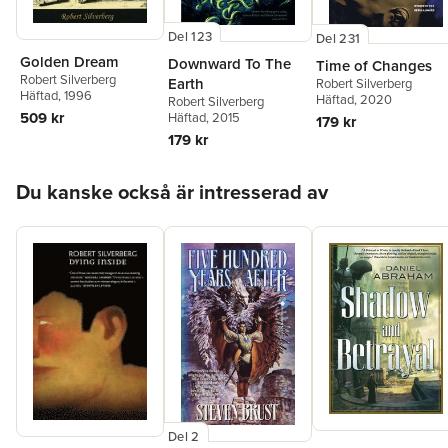
Del 123
Del 231
Golden Dream
Downward To The
Time of Changes
Robert Silverberg
Earth
Robert Silverberg
Häftad
, 1996
Häftad
, 2020
Robert Silverberg
509 kr
Häftad
, 2015
179 kr
179 kr
Hoppa över listan
Du kanske också är intresserad av
Del 2