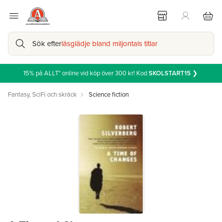
Sök efter
läsglädje bland miljontals titlar
15% på ALLT* online vid köp över 300 kr! Kod
SKOLSTART15
❯
Fantasy, SciFi och skräck
Science fiction