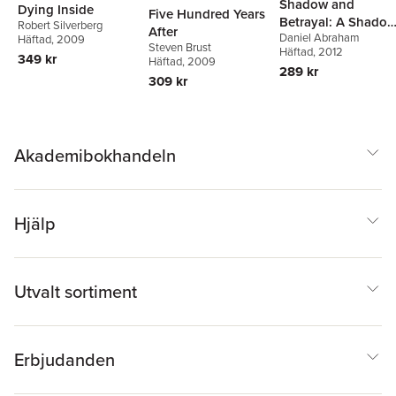
Shadow and
Dying Inside
Five Hundred Years
Betrayal: A Shado
Robert Silverberg
After
Daniel Abraham
in Summer, a
Häftad
, 2009
Steven Brust
Häftad
, 2012
Betrayal in Winter
349 kr
Häftad
, 2009
289 kr
309 kr
Akademibokhandeln
Hjälp
Utvalt sortiment
Erbjudanden