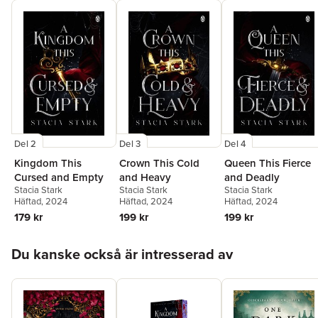
Del 2
Del 3
Del 4
Kingdom This
Crown This Cold
Queen This Fierce
Cursed and Empty
and Heavy
and Deadly
Stacia Stark
Stacia Stark
Stacia Stark
Häftad
, 2024
Häftad
, 2024
Häftad
, 2024
179 kr
199 kr
199 kr
Hoppa över listan
Du kanske också är intresserad av