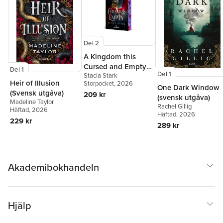
Del 2
A Kingdom this
Cursed and Empty
Del 1
Del 1
Stacia Stark
(svensk utgåva)
Heir of Illusion
Storpocket
, 2026
One Dark Window
(Svensk utgåva)
209 kr
(svensk utgåva)
Madeline Taylor
Rachel Gillig
Häftad
, 2026
Häftad
, 2026
229 kr
289 kr
Akademibokhandeln
Hjälp