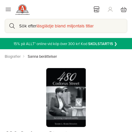
Sök efter
läsglädje bland miljontals titlar
15% på ALLT* online vid köp över 300 kr! Kod
SKOLSTART15
❯
Biografier
Sanna berättelser