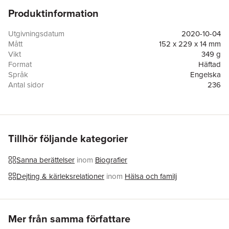
Produktinformation
Utgivningsdatum
2020-10-04
Mått
152 x 229 x 14 mm
Vikt
349 g
Format
Häftad
Språk
Engelska
Antal sidor
236
Förlag
Balboa Press
ISBN
9781982255572
Tillhör följande kategorier
Sanna berättelser
inom
Biografier
Dejting & kärleksrelationer
inom
Hälsa och familj
Hoppa över listan
Mer från samma författare