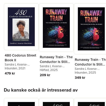
480 Codorus Street
Runaway Train - The
Runaway Train - Th
Book II
Conductor Is Still
Conductor Is Still
Sandra L Kearse-
On Board!
Sandra L Kearse-
Stockton
Inbunden
, 2021
On Board!
Sandra L Kearse-
Stockton
Häftad
, 2025
,
Karmentrina S
Stockton
Inbunden
,
, 2025
Karmentrina 
479 kr
Kearse-Stockton
209 kr
Kearse-Stockton
349 kr
Hoppa över listan
Du kanske också är intresserad av