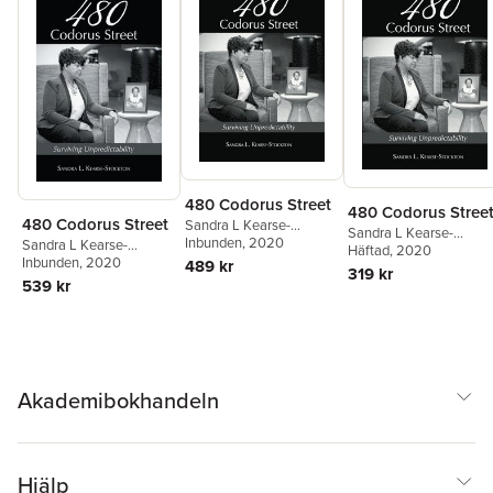
480 Codorus Street
480 Codorus Stree
480 Codorus Street
Sandra L Kearse-
Sandra L Kearse-
Stockton
Inbunden
, 2020
Sandra L Kearse-
Stockton
Häftad
, 2020
Stockton
Inbunden
, 2020
489 kr
319 kr
539 kr
Akademibokhandeln
Hjälp