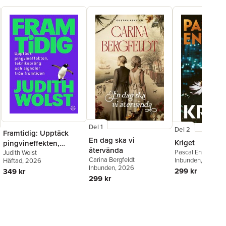
Del 1
Del 2
Framtidig: Upptäck
En dag ska vi
Kriget
pingvineffekten,
återvända
Pascal Engman
tekniksprång och
Judith Wolst
Carina Bergfeldt
Inbunden
, 2026
Häftad
, 2026
signaler från framtiden
Inbunden
, 2026
299 kr
349 kr
299 kr