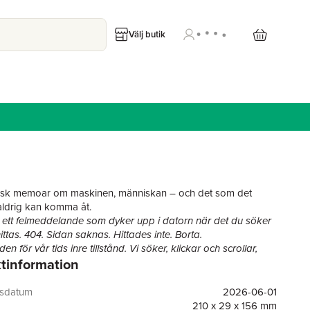
Välj butik
fisk memoar om maskinen, människan – och det som det
ldrig kan komma åt.
s ett felmeddelande som dyker upp i datorn när det du söker
ittas. 404. Sidan saknas. Hittades inte. Borta.
en för vår tids inre tillstånd. Vi söker, klickar och scrollar,
tinformation
i tappat bor inte där. Det bor inom oss, under bruset, under
erna, under alla år av att försöka vara tillräcklig.
niskan saknas."
gsdatum
2026-06-01
llt och blir aldrig mätta. Stegen. Sömnkvaliteten. Åren som
210 x 29 x 156 mm