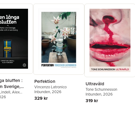
a bluffen :
Perfektion
Ultravåld
m Sverige,
Vincenzo Latronico
Tone Schunnesson
Inbunden
, 2026
och invandring
Lindell
,
Alex
Inbunden
, 2026
2026
329 kr
319 kr