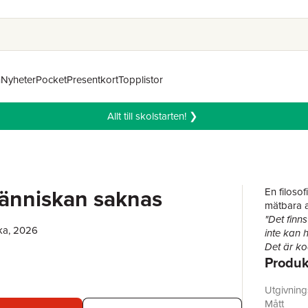
n
Nyheter
Pocket
Presentkort
Topplistor
Allt till skolstarten! ❯
änniskan saknas
En filoso
mätbara a
"Det finn
ka, 2026
inte kan h
Det är kod
Produk
men det v
prestation
404: Män
Utgivnin
Vi mäter a
Mått