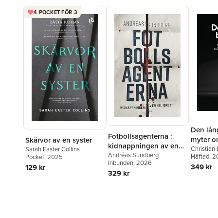
4 POCKET FÖR 3
Den lång
Fotbollsagenterna :
myter o
Skärvor av en syster
kidnappningen av en
arbete 
Christian 
Sarah Easter Collins
hel idrott
Andréas Sundberg
Voronov
Häftad
, 
Pocket
, 2025
Inbunden
, 2026
349 kr
129 kr
329 kr