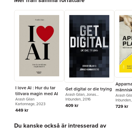
Apparna
I love AI : Hur du tar
Get digital or die trying
människa
tillvara magin med AI
Arash Gilan
,
Jonas
digital 
Arash Gil
Hammarberg
Inbunden
, 2016
Arash Gilan
Hammarb
Inbunden
Kartonnage
, 2023
409 kr
729 kr
449 kr
Hoppa över listan
Du kanske också är intresserad av