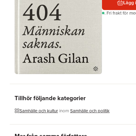
Lägg 
.
Fri frakt för m
Tillhör följande kategorier
Samhälle och kultur
inom
Samhälle och politik
Hoppa över listan
Mer från samma författare