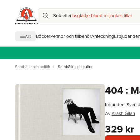
Sök efter
läsglädje bland miljontals titlar
Böcker
Pennor och tillbehör
Anteckning
Erbjudande
Allt
Samhälle och politik
Samhälle och kultur
404 : M
Inbunden, Svens
Av
Arash Gilan
329 kr