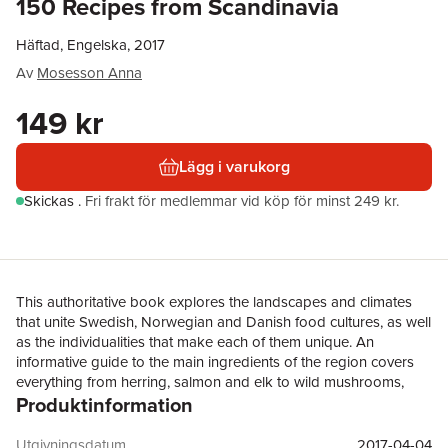
150 Recipes from Scandinavia
Häftad, Engelska, 2017
Av
Mosesson Anna
149 kr
Lägg i varukorg
Skickas
.
Fri frakt för medlemmar vid köp för minst 249 kr.
This authoritative book explores the landscapes and climates
that unite Swedish, Norwegian and Danish food cultures, as well
as the individualities that make each of them unique. An
informative guide to the main ingredients of the region covers
everything from herring, salmon and elk to wild mushrooms,
Produktinformation
cloudberries and crispbread. The recipe section includes
classics such as Gravlax with Mustard and Dill Sauce, Stuffed
Loin of Pork with Prunes and Hasselback Potatoes, and Danish
Utgivningsdatum
2017-04-04