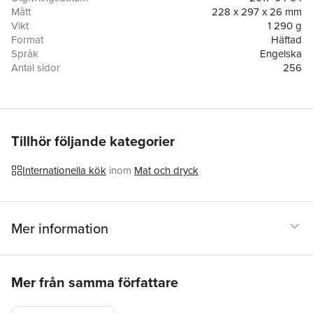
Pastries, to more unusual recipes, such as Fried Salt Herring
Mått
228 x 297 x 26 mm
with Red Onion Compote and Elk Meatballs with Lingon and
Vikt
1 290 g
Rhubarb Soup.
Format
Häftad
Språk
Engelska
Antal sidor
256
Förlag
Anness Publishing
ISBN
9781846817342
Tillhör följande kategorier
Internationella kök
inom
Mat och dryck
Mer information
Hoppa över listan
Mer från samma författare