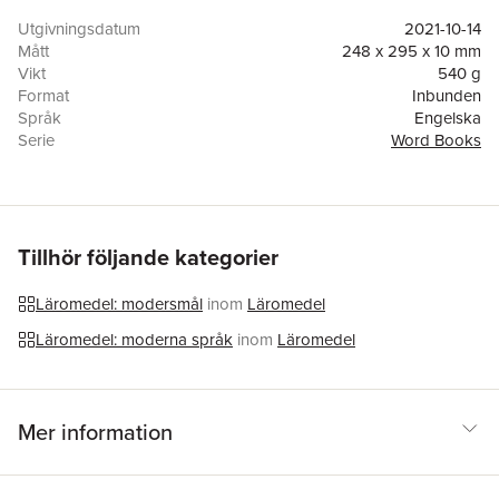
Utgivningsdatum
2021-10-14
Mått
248 x 295 x 10 mm
Vikt
540 g
Format
Inbunden
Språk
Engelska
Serie
Word Books
Antal sidor
48
Förlag
Usborne Publishing Ltd
Illustratör
Rachal Saunders
ISBN
9781474986823
Tillhör följande kategorier
Läromedel: modersmål
inom
Läromedel
Läromedel: moderna språk
inom
Läromedel
Mer information