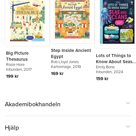
Step Inside Ancient
Big Picture
Lots of Things to
Egypt
Thesaurus
Know About Seas
Rob Lloyd Jones
Rosie Hore
Kartonnage
, 2019
Emily Bone
and Oceans
Inbunden
, 2017
Inbunden
, 2024
169 kr
199 kr
159 kr
Akademibokhandeln
Hjälp