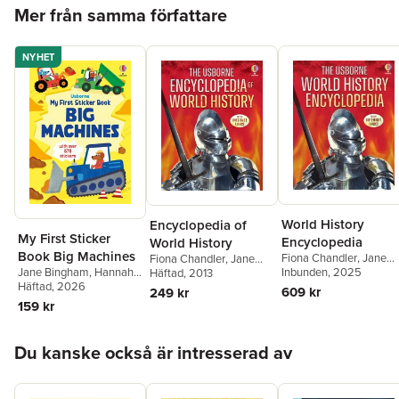
Hoppa över listan
Mer från samma författare
NYHET
World History
Encyclopedia of
My First Sticker
Encyclopedia
World History
Book Big Machines
Fiona Chandler
,
Jane
Fiona Chandler
,
Jane
Jane Bingham
,
Hannah
Bingham
Inbunden
, 2025
Bingham
Häftad
, 2013
,
Sam Taplin
Watson
Häftad
, 2026
609 kr
249 kr
159 kr
Hoppa över listan
Du kanske också är intresserad av