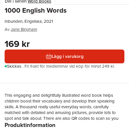
Del i serien
Word Books
1000 English Words
Inbunden, Engelska, 2021
Av
Jane Bingham
169 kr
Lägg i varukorg
Skickas
.
Fri frakt för medlemmar vid köp för minst 249 kr.
This engaging and delightfully illustrated word book helps
children boost their vocabulary and develop their speaking
skills. A thousand really useful everyday words, carefully
matched with detailed and amusing pictures, provide lots to
spot and talk about. There are also QR codes to scan so you
Produktinformation
can listen to all the words.