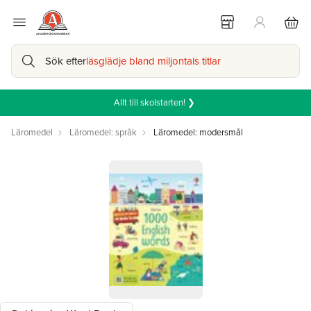
Sök efter
läsglädje bland miljontals titlar
Allt till skolstarten! ❯
Läromedel
Läromedel: språk
Läromedel: modersmål