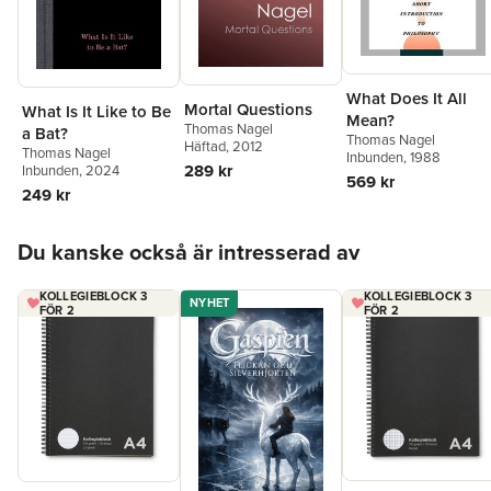
What Does It All
Mortal Questions
What Is It Like to Be
Mean?
Thomas Nagel
a Bat?
Thomas Nagel
Häftad
, 2012
Thomas Nagel
Inbunden
, 1988
289 kr
Inbunden
, 2024
569 kr
249 kr
Hoppa över listan
Du kanske också är intresserad av
KOLLEGIEBLOCK 3
KOLLEGIEBLOCK 3
NYHET
FÖR 2
FÖR 2