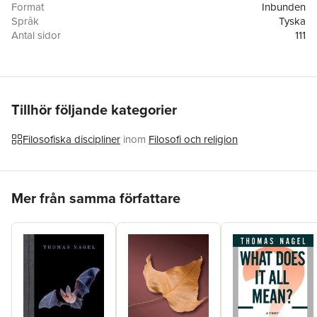
Format
Inbunden
Språk
Tyska
Antal sidor
111
Förlag
Suhrkamp Verlag
ISBN
9783518588284
Originaltitel
Moral Feelings, Moral Reality, and Moral Progress
Översättare
Karin Wördemann
Tillhör följande kategorier
Filosofiska discipliner
inom
Filosofi och religion
Hoppa över listan
Mer från samma författare