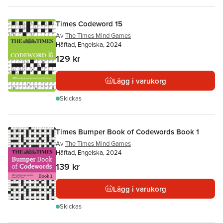
Times Codeword 15
Av
The Times Mind Games
Häftad, Engelska, 2024
129 kr
Lägg i varukorg
Skickas
Times Bumper Book of Codewords Book 1
Av
The Times Mind Games
Häftad, Engelska, 2024
139 kr
Lägg i varukorg
Skickas