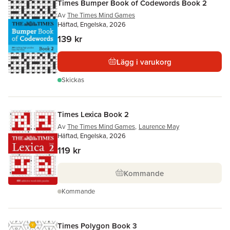
Times Bumper Book of Codewords Book 2
Av
The Times Mind Games
Häftad, Engelska, 2026
139 kr
Lägg i varukorg
Skickas
Times Lexica Book 2
Av
The Times Mind Games
,
Laurence May
Häftad, Engelska, 2026
119 kr
Kommande
Kommande
Times Polygon Book 3