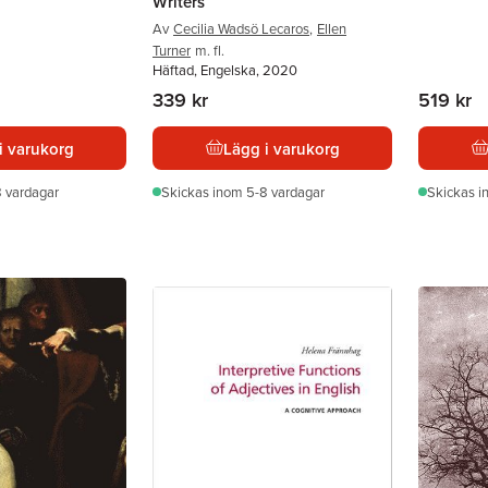
Writers
Av
Cecilia Wadsö Lecaros
,
Ellen
Turner
m. fl.
Häftad, Engelska, 2020
339 kr
519 kr
i varukorg
Lägg i varukorg
 vardagar
Skickas
inom 5-8 vardagar
Skickas
i