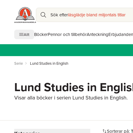
Sök efter
läsglädje bland miljontals titlar
Böcker
Pennor och tillbehör
Anteckning
Erbjudande
Allt
Serie
Lund Studies in English
Lund Studies in Englis
Visar alla böcker i serien Lund Studies in English.
Hoppa över filtreringsmeny
Sorterar på: