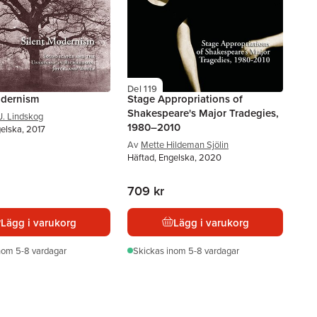
Del 119
odernism
Stage Appropriations of
Shakespeare's Major Tradegies,
J. Lindskog
1980–2010
elska, 2017
Av
Mette Hildeman Sjölin
Häftad, Engelska, 2020
709 kr
Lägg i varukorg
Lägg i varukorg
nom 5-8 vardagar
Skickas
inom 5-8 vardagar