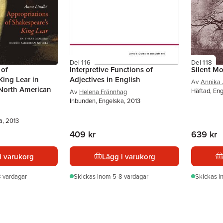
Del 116
Del 118
 of
Interpretive Functions of
Silent M
King Lear in
Adjectives in English
Av
Annika 
North American
Häftad, Eng
Av
Helena Frännhag
Inbunden, Engelska, 2013
a, 2013
409 kr
639 kr
i varukorg
Lägg i varukorg
 vardagar
Skickas
inom 5-8 vardagar
Skickas
i