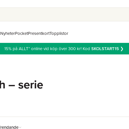
n
Nyheter
Pocket
Presentkort
Topplistor
15% på ALLT* online vid köp över 300 kr! Kod
SKOLSTART15
❯
h – serie
Trendande