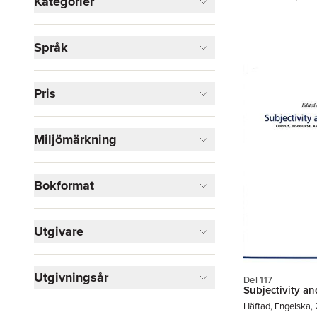
Kategorier
Böcker
Språk
Skönlitteratur
3
Språk och ordböcker
3
Pris
Visa fler
Visa fler
Miljömärkning
Bokformat
Utgivare
Utgivningsår
Del 117
Subjectivity an
Häftad, Engelska,