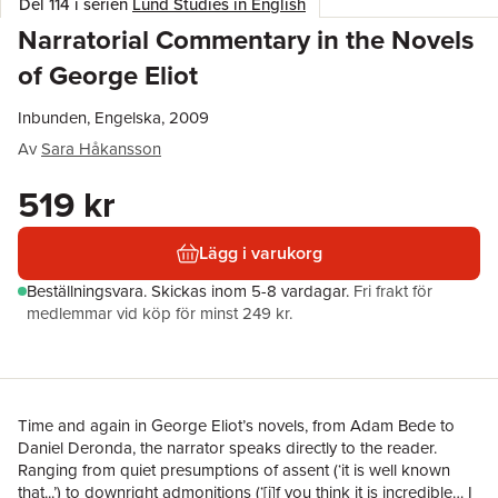
Del 114 i serien
Lund Studies in English
Narratorial Commentary in the Novels
of George Eliot
Inbunden, Engelska, 2009
Av
Sara Håkansson
519 kr
Lägg i varukorg
Beställningsvara.
Skickas
inom 5-8 vardagar
.
Fri frakt för
medlemmar vid köp för minst 249 kr.
Time and again in George Eliot’s novels, from Adam Bede to
Daniel Deronda, the narrator speaks directly to the reader.
Ranging from quiet presumptions of assent (‘it is well known
that...’) to downright admonitions (‘[i]f you think it is incredible… I