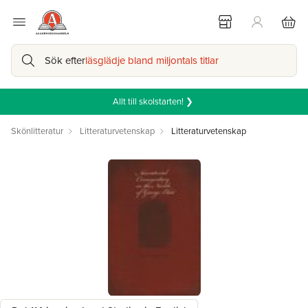
Sök efter
läsglädje bland miljontals titlar
Allt till skolstarten! ❯
Skönlitteratur
Litteraturvetenskap
Litteraturvetenskap