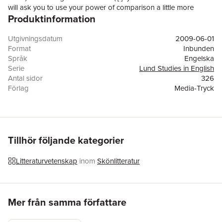
will ask you to use your power of comparison a little more
Produktinformation
effectively’), these narratorial comments condition the reader’s
response to the text in a variety of ways. This book invites its
own reader into a multifaceted exploration of the intriguing
Utgivningsdatum
2009-06-01
processes by which readers’ interpretations are shaped by
Format
Inbunden
narratorial commentary in Eliot’s fiction. Introducing a new pair
Språk
Engelska
of narratological concepts, ‘story-time now’ and narration now’,
Serie
Lund Studies in English
it elucidates the interplay between narrator and reader, creating
Antal sidor
326
fresh awareness of the subtleties of Eliot’s craft.
Förlag
Media-Tryck
ISBN
9789197693516
Tillhör följande kategorier
Litteraturvetenskap
inom
Skönlitteratur
Hoppa över listan
Mer från samma författare