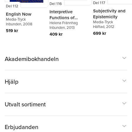
Del 117
Del 116
Del 112
Subjectivity and
Interpretive
English Now
Epistemicity
Functions of
Media-Tryck
Media-Tryck
Helena Frännhag
Adjectives in
Inbunden
, 2008
Häftad
, 2012
Inbunden
, 2013
English
519 kr
699 kr
409 kr
Akademibokhandeln
Hjälp
Utvalt sortiment
Erbjudanden