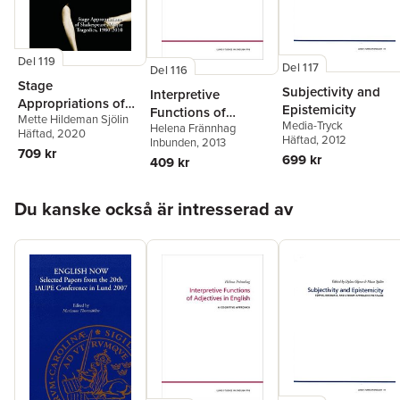
Del 119
Del 117
Del 116
Stage
Subjectivity and
Interpretive
Appropriations of
Epistemicity
Functions of
Mette Hildeman Sjölin
Shakespeare's Major
Media-Tryck
Helena Frännhag
Adjectives in
Häftad
, 2020
Tradegies, 1980–
Häftad
, 2012
Inbunden
, 2013
English
709 kr
2010
699 kr
409 kr
Hoppa över listan
Du kanske också är intresserad av