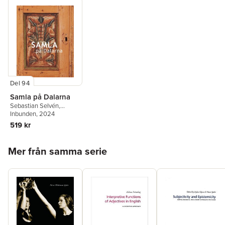
Del 94
Samla på Dalarna
Sebastian Selvén
,
Magnus O. Ljunge
Inbunden
, 2024
,
Jenny Karlsson
,
Jennie
519 kr
Tiderman-Österberg
,
Hedvig Mol
,
Joakim
Hoppa över listan
Wehlin
,
Anna-Karin Jobs-
Mer från samma serie
Arnberg
,
Sara
Håkansson
,
Simon
Langwagen