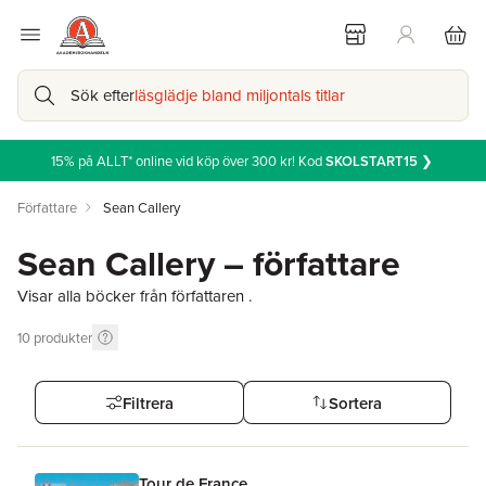
Sök efter
läsglädje bland miljontals titlar
15% på ALLT* online vid köp över 300 kr! Kod
SKOLSTART15
❯
Författare
Sean Callery
Sean Callery – författare
Visar alla böcker från författaren .
10
produkter
Filtrera
Sortera
Tour de France