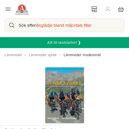
Sök efter
läsglädje bland miljontals titlar
Allt till skolstarten! ❯
Läromedel
Läromedel: språk
Läromedel: modersmål