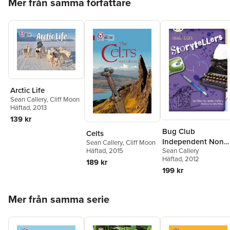
Mer från samma författare
Arctic Life
Sean Callery
,
Cliff Moon
Häftad
, 2013
139 kr
Bug Club
Celts
Independent Non
Sean Callery
,
Cliff Moon
Häftad
, 2015
Sean Callery
Fiction Blue B Real
Häftad
, 2012
189 kr
Life:Storytellers
199 kr
Hoppa över listan
Mer från samma serie