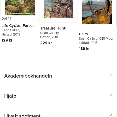
Del 47
Life Cycles: Forest
Treasure Hunt!
Sean Callery
Sean Callery
Celts
Häftad
, 2018
Häftad
, 2011
Sean Callery
,
Cliff Moon
129 kr
229 kr
Häftad
, 2015
189 kr
Akademibokhandeln
Hjälp
Utvalt sortiment