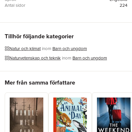
Antal sidor
224
Förlag
Scholastic
ISBN
9780545947190
Tillhör följande kategorier
Natur och klimat
inom
Barn och ungdom
Naturvetenskap och teknik
inom
Barn och ungdom
Hoppa över listan
Mer från samma författare