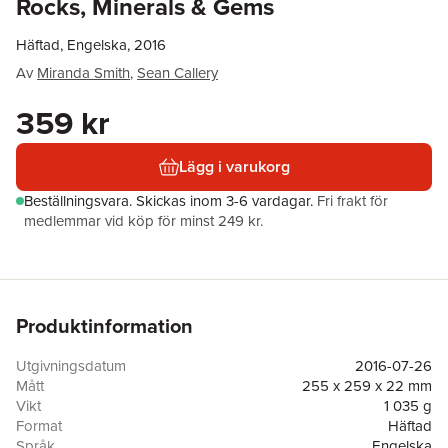
Rocks, Minerals & Gems
Häftad, Engelska, 2016
Av
Miranda Smith
,
Sean Callery
359 kr
Lägg i varukorg
Beställningsvara.
Skickas
inom 3-6 vardagar
.
Fri frakt för
medlemmar vid köp för minst 249 kr.
Produktinformation
Utgivningsdatum
2016-07-26
Mått
255 x 259 x 22 mm
Vikt
1 035 g
Format
Häftad
Språk
Engelska