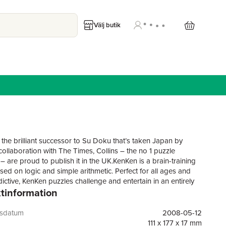
Välj butik
 the brilliant successor to Su Doku that’s taken Japan by
collaboration with The Times, Collins – the no 1 puzzle
– are proud to publish it in the UK.KenKen is a brain-training
sed on logic and simple arithmetic. Perfect for all ages and
ictive, KenKen puzzles challenge and entertain in an entirely
tinformation
The puzzle was invented by a charismatic Japanese maths
Tetsuya Miyamoto in 2004. The name comes from ‘Ken’ which
panese word for clever and KenKen translates as‘square
gsdatum
2008-05-12
It’s based on simple arithmetic and each puzzle involves some
111 x 177 x 17 mm