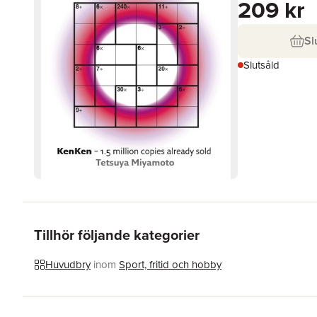
209 kr
Sl
Slutsåld
Tillhör följande kategorier
Huvudbry
inom
Sport, fritid och hobby