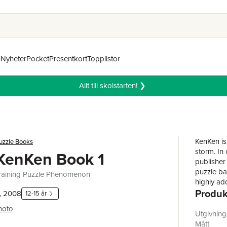
n
Nyheter
Pocket
Presentkort
Topplistor
Allt till skolstarten! ❯
KenKen is
uzzle Books
storm. In 
KenKen Book 1
publisher 
puzzle ba
raining Puzzle Phenomenon
highly add
Produk
new way. 
, 2008
12-15 år
teacher, 
moto
is the Ja
Utgivnin
wisdom’. 
Mått