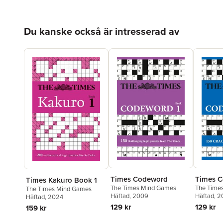
Hoppa över listan
Du kanske också är intresserad av
Times Codeword
Times C
Times Kakuro Book 1
The Times Mind Games
The Time
The Times Mind Games
Häftad
, 2009
Häftad
, 2
Häftad
, 2024
129 kr
129 kr
159 kr