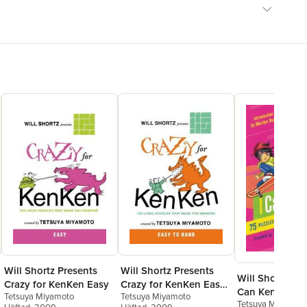
Will Shortz Presents
Will Shortz Presents
Will Shortz Pre
Crazy for KenKen Easy
Crazy for KenKen Easy
Can Kenken! V
Tetsuya Miyamoto
Tetsuya Miyamoto
to Hard
Tetsuya Miyamoto
75 Puzzles for