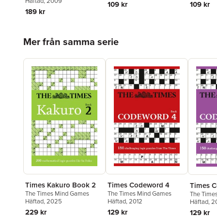
Häftad
, 2009
109 kr
109 kr
189 kr
Hoppa över listan
Mer från samma serie
Times Codeword 4
Times Kakuro Book 2
Times 
The Times Mind Games
The Times Mind Games
The Time
Häftad
, 2012
Häftad
, 2025
Häftad
, 
129 kr
229 kr
129 kr