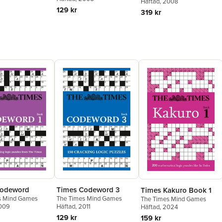
Puzzle LLC
Häftad
, 2008
Make You Smarter
129 kr
319 kr
Codeword
Times Codeword 3
Times Kakuro Book 1
s Mind Games
The Times Mind Games
The Times Mind Games
2009
Häftad
, 2011
Häftad
, 2024
129 kr
159 kr