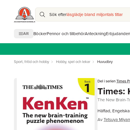
Sök efter
läsglädje bland miljontals titlar
Böcker
Pennor och tillbehör
Anteckning
Erbjudande
Allt
Sport, fritid och hobby
Hobby, spel och lekar
Huvudbry
Del i serien
Times P
Times: 
The New Brain-T
Häftad, Engelska
Av
Tetsuya Miya