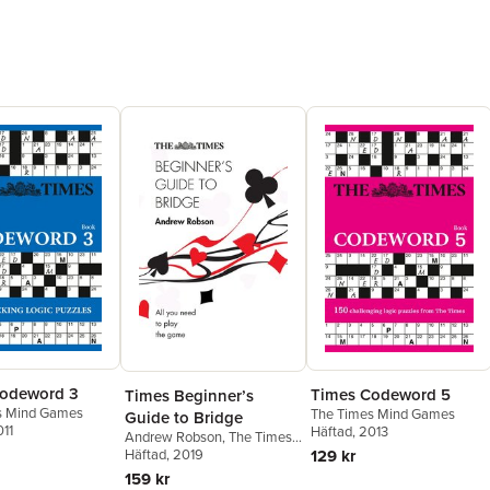
odeword 3
Times Codeword 5
Times Beginner’s
s Mind Games
The Times Mind Games
Guide to Bridge
011
Häftad
, 2013
Andrew Robson
,
The Times
Mind Games
Häftad
, 2019
129 kr
159 kr