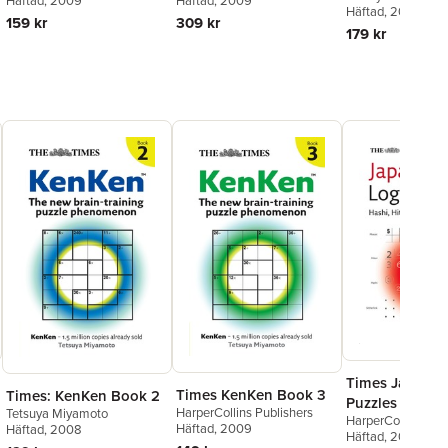
Häftad
, 2009
Häftad
, 2009
Puzzle LLC
Häftad
, 2008
Fun with Math
159 kr
309 kr
179 kr
Times Japanes
Times KenKen Book 3
Times: KenKen Book 2
Puzzles
HarperCollins Publishers
Tetsuya Miyamoto
HarperCollins Pub
Häftad
, 2009
Häftad
, 2008
Häftad
, 2006