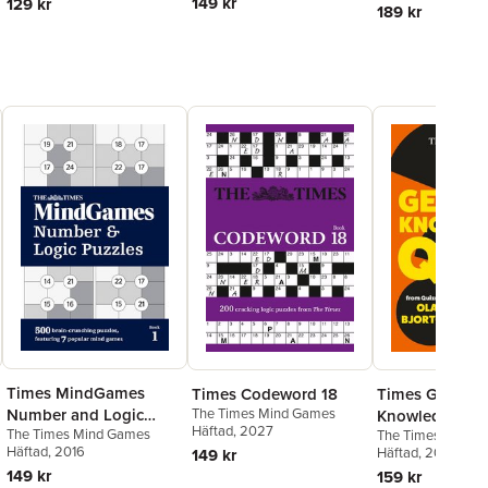
149 kr
129 kr
189 kr
Times MindGames
Times Codeword 18
Times General
The Times Mind Games
Number and Logic
Knowledge Qu
Häftad
, 2027
The Times Mind Games
The Times Mind 
Puzzles Book 1
Häftad
, 2016
Olav Bjortomt
Häftad
, 2026
149 kr
149 kr
159 kr