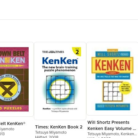
Will Shortz Presents
elt KenKen®
Times: KenKen Book 2
Kenken Easy Volume 2:
Miyamoto
Tetsuya Miyamoto
Tetsuya Miyamoto
,
Kenken
013
100 Logic Puzzles That
Häftad
, 2008