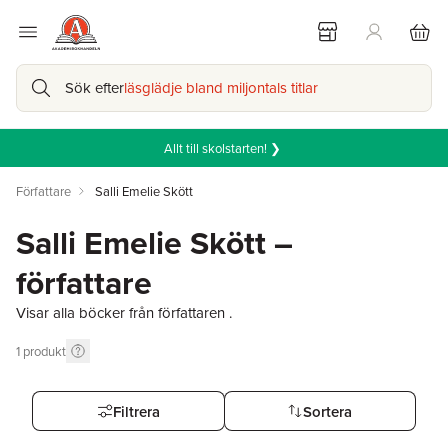
Sök efter
läsglädje bland miljontals titlar
Allt till skolstarten! ❯
Författare
Salli Emelie Skött
Salli Emelie Skött –
författare
Visar alla böcker från författaren .
1
produkt
Filtrera
Sortera