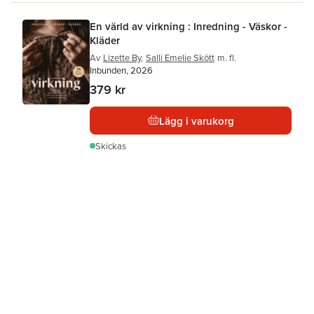
En värld av virkning : Inredning - Väskor -
Kläder
Av
Lizette By
,
Salli Emelie Skött
m. fl.
Inbunden, 2026
379 kr
Lägg i varukorg
Skickas