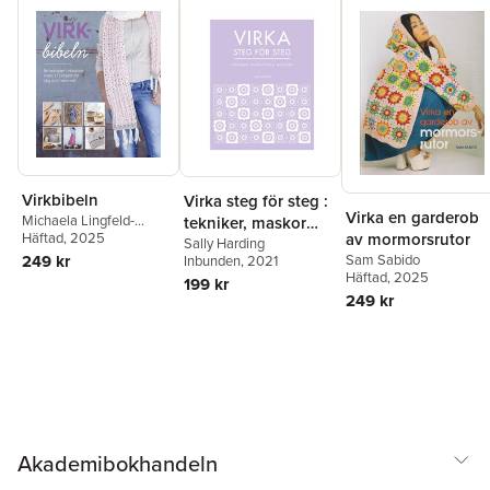
Virkbibeln
Virka steg för steg :
Virka en garderob
Michaela Lingfeld-
tekniker, maskor
av mormorsrutor
Hertner
Häftad
, 2025
och mönster
Sally Harding
Sam Sabido
249 kr
Inbunden
, 2021
Häftad
, 2025
199 kr
249 kr
Akademibokhandeln