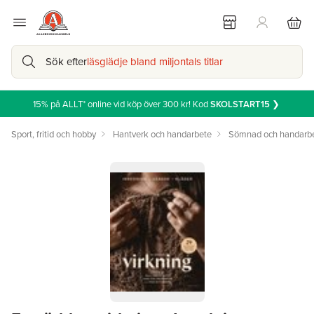
Sök efter
läsglädje bland miljontals titlar
15% på ALLT* online vid köp över 300 kr! Kod
SKOLSTART15
❯
Sport, fritid och hobby
Hantverk och handarbete
Sömnad och handarb