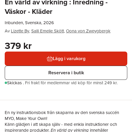
En värld av virkning : Inredning -
Väskor - Kläder
Inbunden, Svenska, 2026
Av
Lizette By
,
Salli Emelie Skött
,
Oona von Zweygbergk
379 kr
Lägg i varukorg
Reservera i butik
Skickas
.
Fri frakt för medlemmar vid köp för minst 249 kr.
En ny instruktionsbok från skaparna av den svenska succén
MYO, Make Your Own!
Känn glädjen i att skapa själv - med enkla instruktioner och
inspirerande produkter.
En värld av virkning
innehåller