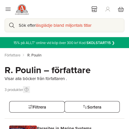
Sök efter
läsglädje bland miljontals titlar
15% på ALLT* online vid köp över 300 kr! Kod
SKOLSTART15
❯
Författare
R. Poulin
R. Poulin – författare
Visar alla böcker från författaren .
3
produkter
Filtrera
Sortera
Parasites in Marine Systems